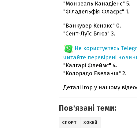
"Монреаль Канадіенс" 5.
"Філадельфія Флаєрс" 1.
"Ванкувер Кенакс" 0.
"Сент-Луїс Блюз" 3.
Не користуєтесь Teleg
читайте перевірені новин
"Калгарі Флеймс" 4.
"Колорадо Евеланш" 2.
Деталі ігор у нашому відео
Повʼязані теми:
СПОРТ
ХОКЕЙ