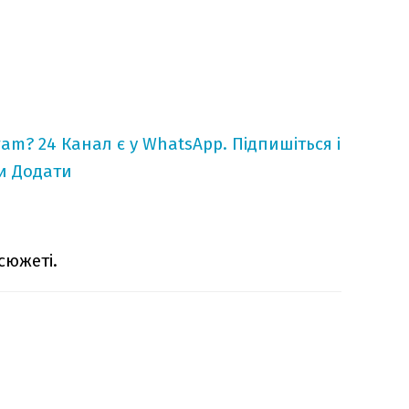
ram?
24 Канал є у WhatsApp. Підпишіться і
и
Додати
сюжеті.