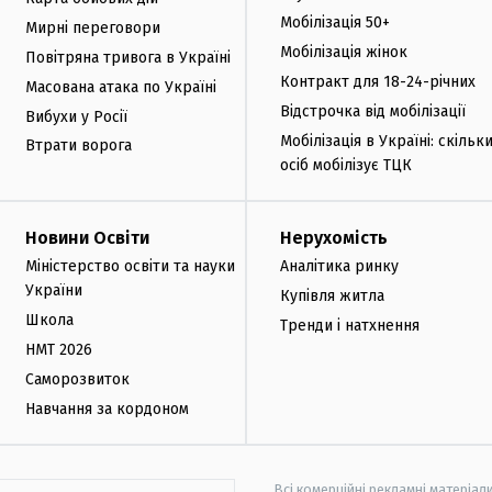
Мобілізація 50+
Мирні переговори
Мобілізація жінок
Повітряна тривога в Україні
Контракт для 18-24-річних
Масована атака по Україні
Відстрочка від мобілізації
Вибухи у Росії
Мобілізація в Україні: скільк
Втрати ворога
осіб мобілізує ТЦК
Новини Освіти
Нерухомість
Міністерство освіти та науки
Аналітика ринку
України
Купівля житла
Школа
Тренди і натхнення
НМТ 2026
Саморозвиток
Навчання за кордоном
Всі комерційні рекламні матеріал