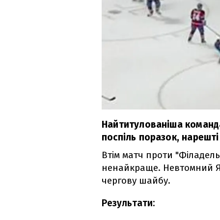
Найтитулованіша команда 
поспіль поразок, нарешті
Втім матч проти "Філадель
ненайкраще. Невтомний Яр
чергову шайбу.
Результати: