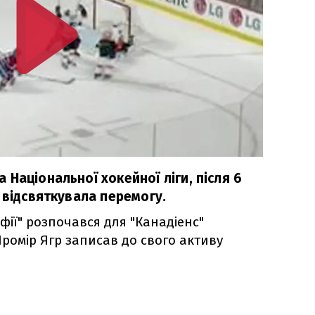
Національної хокейної ліги, після 6
 відсвяткувала перемогу.
фії" розпочався для "Канадіенс"
омір Ягр записав до свого активу