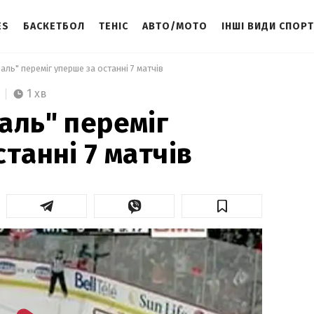
ES
БАСКЕТБОЛ
ТЕНІС
АВТО/МОТО
ІНШІ ВИДИ СПОР
аль" переміг уперше за останні 7 матчів 
1 хв
аль" переміг
танні 7 матчів