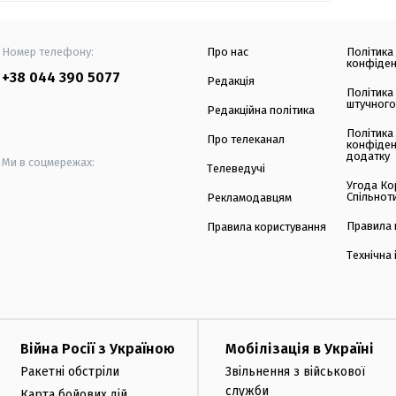
Номер телефону:
Про нас
Політика
конфіден
+38 044 390 5077
Редакція
Політика
штучного
Редакційна політика
Політика
Про телеканал
конфіден
додатку
Ми в соцмережах:
Телеведучі
Угода Ко
Спільнот
Рекламодавцям
Правила 
Правила користування
Технічна
Війна Росії з Україною
Мобілізація в Україні
Ракетні обстріли
Звільнення з військової
служби
Карта бойових дій