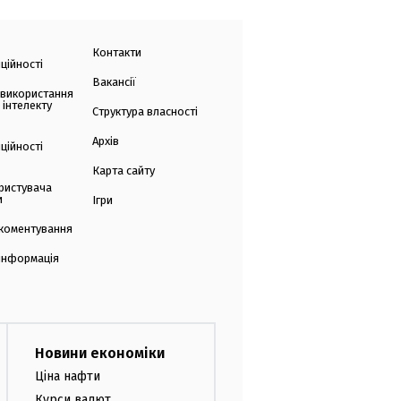
Контакти
ційності
Вакансії
 використання
 інтелекту
Структура власності
Архів
ційності
Карта сайту
ристувача
и
Ігри
коментування
 інформація
Новини економіки
Ціна нафти
Курси валют