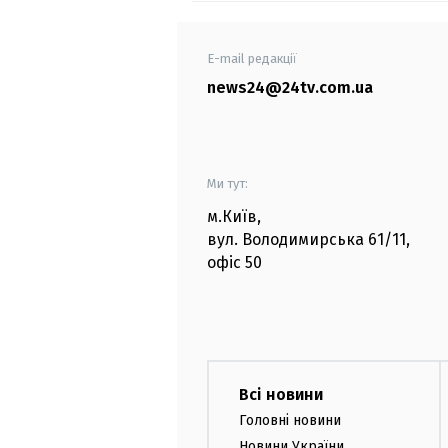
E-mail редакції
news24@24tv.com.ua
Ми тут:
м.Київ
,
вул. Володимирська
61/11,
офіс
50
Всі новини
Головні новини
Новини України