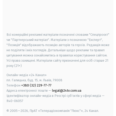
android
apple
smart tv
samsung smart tv
Всі комерційні рекламні матеріали позначені словами "Спецпроєкт"
чи "Партнерський матеріал". Матеріали з позначкою "Експерт",
"Позиція" відображають позицію авторів та героїв. Редакція може
не поділяти їхніх поглядів. Детальніше щодо реклами та правил
цитування можна ознайомитись в правилах користування сайтом.
Усі права захищені.
Матеріали сайту призначені для осіб старше
21
року (21+)
Онлайн-медіа «24 Канал»
пл. Галицька, буд. 15, м. Львів, 79008
Телефон
+380 (32) 229-77-77
Адреса електронної пошти —
legal@24tv.com.ua
Ідентифікатор онлайн-медіа в Реєстрі суб'єктів у сфері медіа —
R40-06057
© 2005—2026,
ПрАТ «Телерадіокомпанія "Люкс"», 24 Канал.