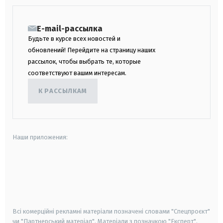
E-mail-рассылка
Будьте в курсе всех новостей и
обновлений! Перейдите на страницу наших
рассылок, чтобы выбрать те, которые
соответствуют вашим интересам.
К РАССЫЛКАМ
Наши приложения:
android
apple
smart tv
samsung smart tv
Всі комерційні рекламні матеріали позначені словами "Спецпроєкт"
чи "Партнерський матеріал". Матеріали з позначкою "Експерт",