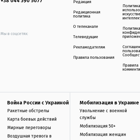
+38 044 390 5077
Редакция
Политик
использ
Редакционная
искусств
политика
интеллек
О телеканале
Политик
конфиде
Мы в соцсетях:
приложе
Телеведущие
Соглаше
Рекламодателям
пользов
Сообщес
Правила пользования
Правила
коммент
Война России с Украиной
Мобилизация в Украине
Ракетные обстрелы
Увольнение с военной
службы
Карта боевых действий
Мобилизация 50+
Мирные переговоры
Мобилизация женщин
Воздушная тревога в