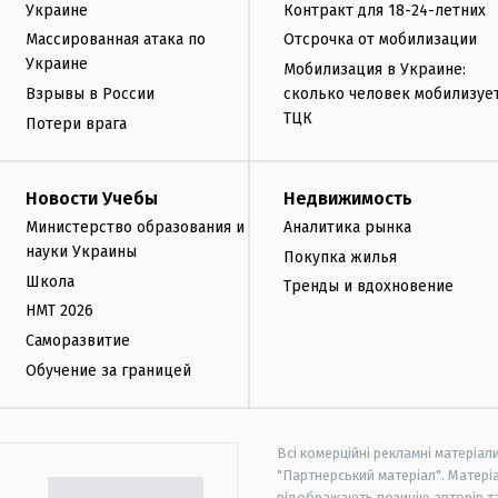
Украине
Контракт для 18-24-летних
Массированная атака по
Отсрочка от мобилизации
Украине
Мобилизация в Украине:
Взрывы в России
сколько человек мобилизуе
ТЦК
Потери врага
Новости Учебы
Недвижимость
Министерство образования и
Аналитика рынка
науки Украины
Покупка жилья
Школа
Тренды и вдохновение
НМТ 2026
Саморазвитие
Обучение за границей
Всі комерційні рекламні матеріал
"Партнерський матеріал". Матеріа
відображають позицію авторів та 