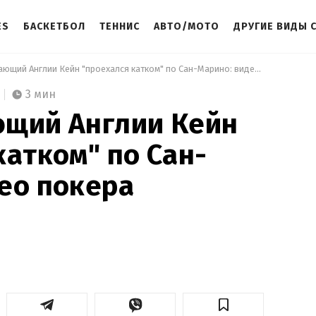
ES
БАСКЕТБОЛ
ТЕННИС
АВТО/МОТО
ДРУГИЕ ВИДЫ 
 Как нападающий Англии Кейн "проехался катком" по Сан-Марино: видео покера футболиста 
3 мин
ющий Англии Кейн
катком" по Сан-
ео покера