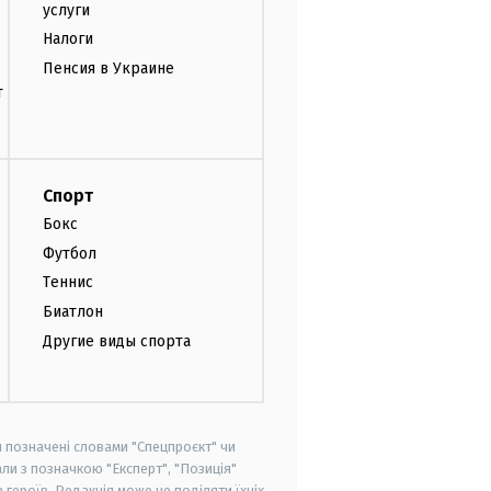
услуги
Налоги
Пенсия в Украине
т
Спорт
Бокс
Футбол
Теннис
Биатлон
Другие виды спорта
и позначені словами "Спецпроєкт" чи
ли з позначкою "Експерт", "Позиція"
героїв. Редакція може не поділяти їхніх