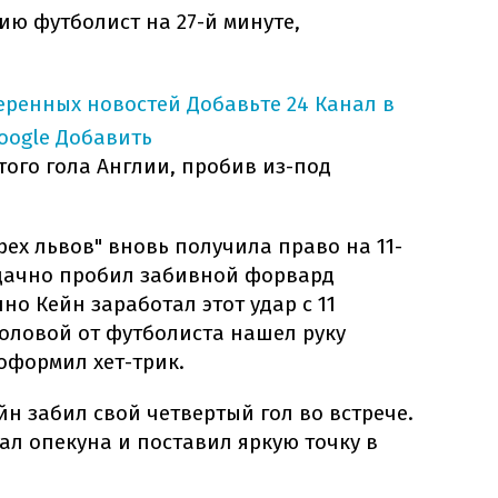
ю футболист на 27-й минуте,
еренных новостей
Добавьте 24 Канал в
oogle
Добавить
того гола Англии, пробив из-под
рех львов" вновь получила право на 11-
удачно пробил забивной форвард
но Кейн заработал этот удар с 11
головой от футболиста нашел руку
формил хет-трик.
йн забил свой четвертый гол во встрече.
л опекуна и поставил яркую точку в