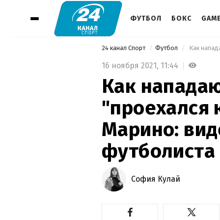
ФУТБОЛ
БОКС
GAM
24 канал Спорт
Футбол
16 ноября 2021,
11:44
Как напада
"проехался 
Марино: вид
футболиста
София Кулай