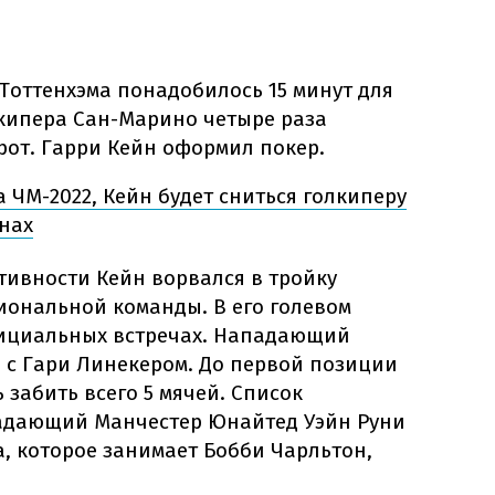
Тоттенхэма понадобилось 15 минут для
лкипера Сан-Марино четыре раза
рот. Гарри Кейн оформил покер.
 ЧМ-2022, Кейн будет сниться голкиперу
нах
тивности Кейн ворвался в тройку
ональной команды. В его голевом
фициальных встречах. Нападающий
о с Гари Линекером. До первой позиции
 забить всего 5 мячей. Список
адающий Манчестер Юнайтед Уэйн Руни
та, которое занимает Бобби Чарльтон,