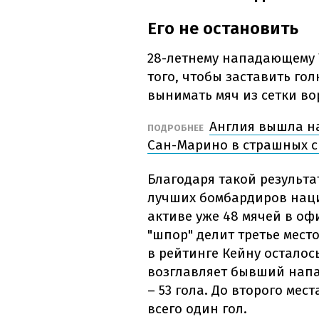
Его не остановить
28-летнему нападающему 
того, чтобы заставить го
вынимать мяч из сетки во
Англия вышла на
ПОДРОБНЕЕ
Сан-Марино в страшных с
Благодаря такой результа
лучших бомбардиров наци
активе уже 48 мячей в о
"шпор" делит третье мест
в рейтинге Кейну осталось
возглавляет бывший нап
– 53 гола. До второго мес
всего один гол.