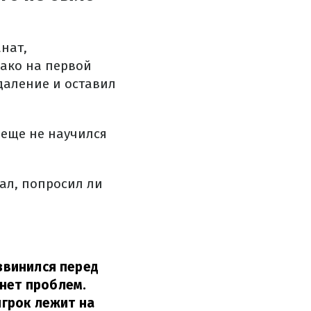
нат,
нако на первой
даление и оставил
 еще не научился
ал, попросил ли
извинился перед
 нет проблем.
игрок лежит на