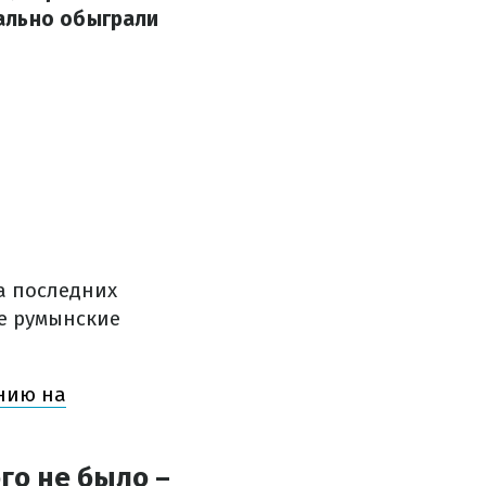
ально обыграли
а последних
ые румынские
нию на
го не было –