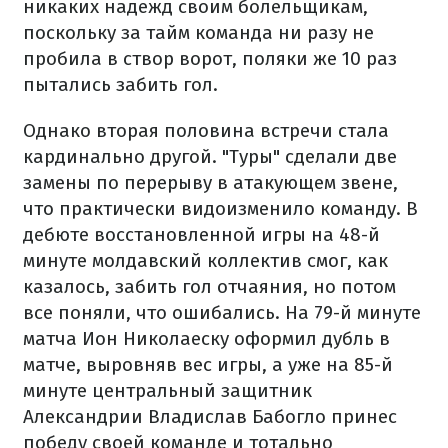
никаких надежд своим болельщикам,
поскольку за тайм команда ни разу не
пробила в створ ворот, поляки же 10 раз
пытались забить гол.
Однако вторая половина встречи стала
кардинально другой. "Туры" сделали две
замены по перерыву в атакующем звене,
что практически видоизменило команду. В
дебюте восстановленной игры на 48-й
минуте молдавский коллектив смог, как
казалось, забить гол отчаяния, но потом
все поняли, что ошибались. На 79-й минуте
матча Ион Николаеску оформил дубль в
матче, выровняв вес игры, а уже на 85-й
минуте центральный защитник
Александрии Владислав Бабогло принес
победу своей команде и тотально