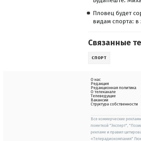
Будапеште. Миха
Пловец будет со
видам спорта: в
Связанные т
СПОРТ
О нас
Редакция
Редакционная политика
О телеканале
Телеведущие
Вакансии
Структура собственности
Все коммерческие рекламн
пометкой "Эксперт", "Поз
рекламе и правил цитиров
«Телерадиокомпания" Люкс