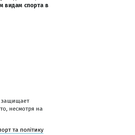
м видам спорта в
й защищает
то, несмотря на
орт та політику