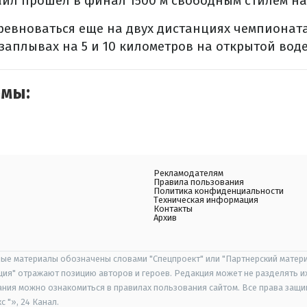
ил прошел в финал 1500 м свободным стилем на
ревноваться еще на двух дистанциях чемпионат
 заплывах на 5 и 10 километров на открытой воде
емы:
Рекламодателям
Правила пользования
Политика конфиденциальности
Техническая информация
Контакты
Архив
ые материалы обозначены словами "Спецпроект" или "Партнерский матери
иция" отражают позицию авторов и героев. Редакция может не разделять и
ания можно ознакомиться в правилах пользования сайтом. Все права защ
 "», 24 Канал.