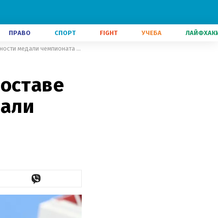
ПРАВО
СПОРТ
FIGHT
УЧЕБА
ЛАЙФХАК
Мой отец защищает Украину в составе ВСУ, – Романчук о важности медали чемпионата мира
составе
дали