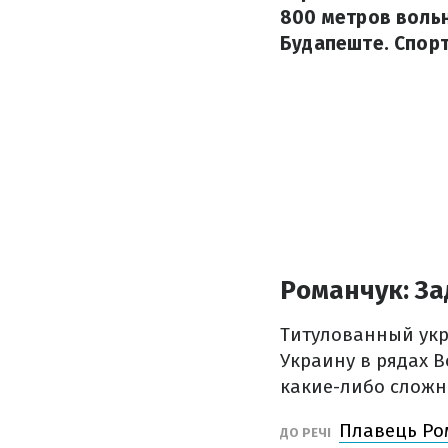
800 метров воль
Будапеште. Спорт
Романчук: З
Титулованный укр
Украину в рядах 
какие-либо сложно
Плавець Ром
ДО РЕЧІ