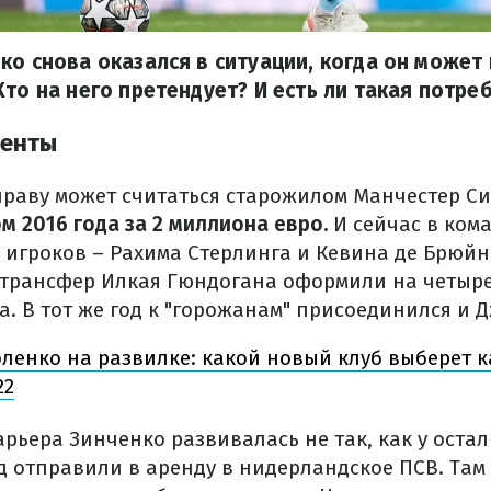
ко снова оказался в ситуации, когда он может
Кто на него претендует? И есть ли такая потре
ренты
праву может считаться старожилом Манчестер С
м 2016 года за 2 миллиона евро.
И сейчас в кома
игроков – Рахима Стерлинга и Кевина де Брюй
 А трансфер Илкая Гюндогана оформили на четыр
. В тот же год к "горожанам" присоединился и Д
ленко на развилке: какой новый клуб выберет 
22
рьера Зинченко развивалась не так, как у остал
д отправили в аренду в нидерландское ПСВ. Там