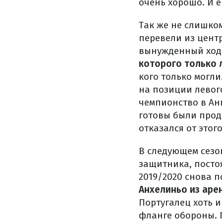
очень хорошо. И 
Так же не слишко
перевели из цент
вынужденный ход.
которого только 
кого только могли
на позиции левог
чемпионство в Анг
готовы были прод
отказался от этог
В следующем сезо
защитника, постоя
2019/2020 снова п
Анхелиньо из аре
Португалец хоть 
фланге обороны. 