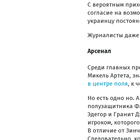
С вероятным прих
согласие на возм
украинцу постоянн
Журналисты даже 
Арсенал
Среди главных пр
Микель Артета, з
в центре поля
, к 
Но есть одно но. 
полузащитника Фа
Эдегор и Гранит 
игроком, которог
В отличие от Зинч
Следовательно, к