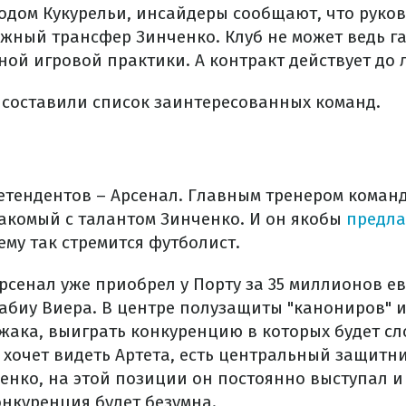
одом Кукурельи, инсайдеры сообщают, что руков
ожный трансфер Зинченко. Клуб не может ведь г
ой игровой практики. А контракт действует до л
составили список заинтересованных команд.
етендентов – Арсенал. Главным тренером коман
накомый с талантом Зинченко. И он якобы
предла
чему так стремится футболист.
Арсенал уже приобрел у Порту за 35 миллионов 
биу Виера. В центре полузащиты "канониров" 
Джака, выиграть конкуренцию в которых будет с
о хочет видеть Артета, есть центральный защитн
енко, на этой позиции он постоянно выступал и 
онкуренция будет безумна.