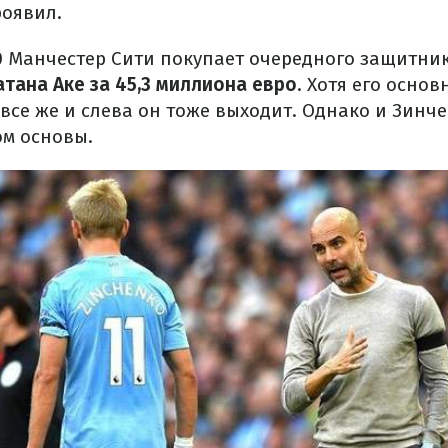
роявил.
20 Манчестер Сити покупает очередного защитни
атана Аке за 45,3 миллиона евро
. Хотя его осно
все же и слева он тоже выходит. Однако и Зинч
ом основы.