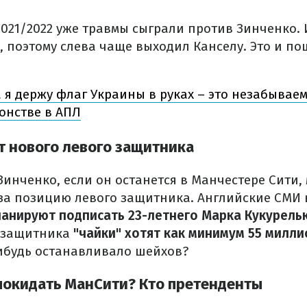
2021/2022 уже травмы сыграли против Зинченко. 
, поэтому слева чаще выходил Канселу. Это и п
 я держу флаг Украины в руках – это незабывае
онстве в АПЛ
т нового левого защитника
 Зинченко, если он останется в Манчестере Сити,
за позицию левого защитника. Английские СМИ 
ланируют подписать 23-летнего Марка Кукурель
о защитника
"чайки" хотят как минимум 55 милл
нибудь останавливало шейхов?
покидать МанСити? Кто претенденты