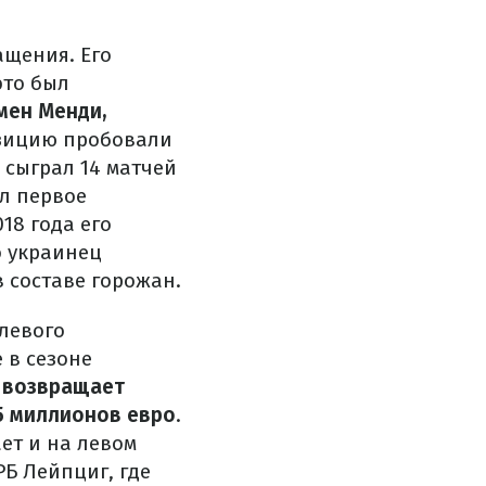
ащения. Его
это был
мен Менди,
позицию пробовали
и сыграл 14 матчей
л первое
18 года его
о украинец
в составе горожан.
левого
 в сезоне
 возвращает
5 миллионов евро
.
ет и на левом
Б Лейпциг, где