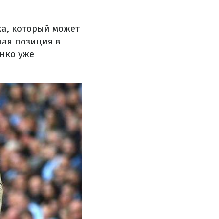
ка, который может
вная позиция в
енко уже