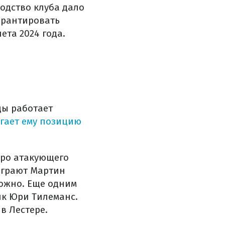
одство клуба дало
арантировать
ета 2024 года.
ды работает
гает ему позицию
евро атакующего
играют Мартин
ложно. Еще одним
ик Юри Тилеманс.
в Лестере.