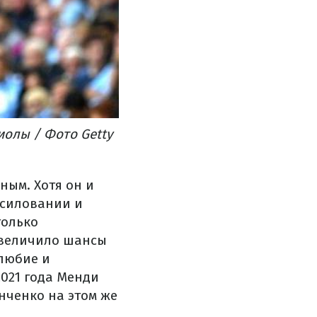
иолы / Фото Getty
ным. Хотя он и
асиловании и
только
увеличило шансы
олюбие и
2021 года Менди
инченко на этом же