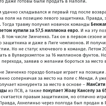
его даже готовы были продать в Наполи.
м удачно складывался и первый год после возвр
ра поля на позицию левого защитника. Правда, 
 Тогда травму получил новичок команды
Бенжа
летом купили за 57,5 миллиона евро
. И на эту 
. В том числе Зинченко. Так он в первом сезоне 
о защитника и даже в Лиге чемпионов. И получи
лии. Но не статус ключевого в команде. Летом 20
ать в Вулверхэмптон за 16 миллионов фунтов. Н
о перехода, заявив о желании бороться за место 
не Зинченко гораздо больше играет на позиции 
нно соперничая за место на поле с Менди. А уже
олучает конкурента за место в основе –
МанСити
нды
из ПСВ, а также
покупает Жоау Канселу за 6
и считается правым защитником, но отлично игра
Правда, Ахнелиньо через полгода был продан в Р