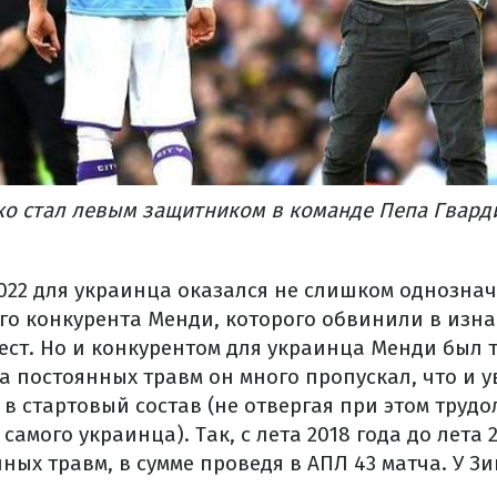
ко стал левым защитником в команде Пепа Гвард
2022 для украинца оказался не слишком однознач
его конкурента Менди, которого обвинили в изн
ест. Но и конкурентом для украинца Менди был 
а постоянных травм он много пропускал, что и 
в стартовый состав (не отвергая при этом труд
амого украинца). Так, с лета 2018 года до лета 
ных травм, в сумме проведя в АПЛ 43 матча. У З