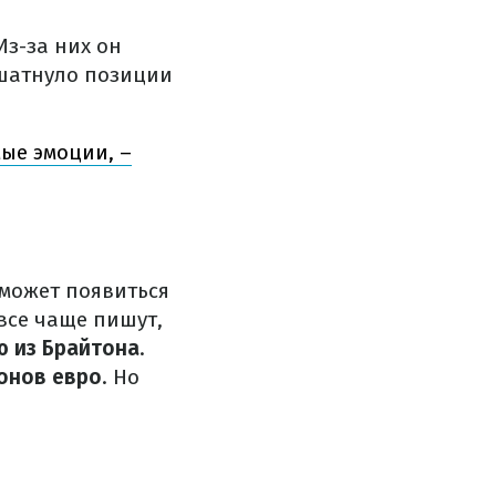
Из-за них он
ошатнуло позиции
мые эмоции, –
 может появиться
все чаще пишут,
ю из Брайтона
.
ионов евро
. Но