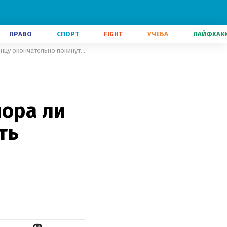
ПРАВО
СПОРТ
FIGHT
УЧЕБА
ЛАЙФХАК
МанСити постоянно покупает конкурентов для Зинченко: не пора ли украинцу окончательно покинуть "горожан"
пора ли
ть