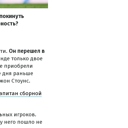
 покинуть
бность?
ити.
Он перешел в
нде только двое
не приобрели
е дня раньше
жон Стоунс.
капитан сборной
ьных игроков.
 у него пошло не