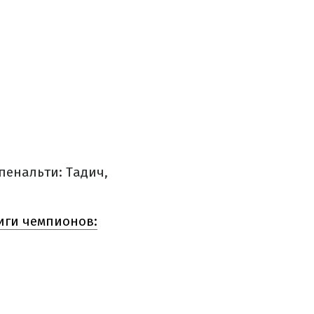
енальти: Тадич,
иги чемпионов: