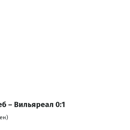
б – Вильяреал 0:1
ен)