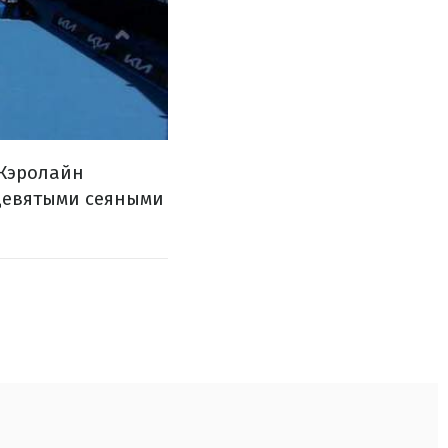
 Кэролайн
 девятыми сеяными