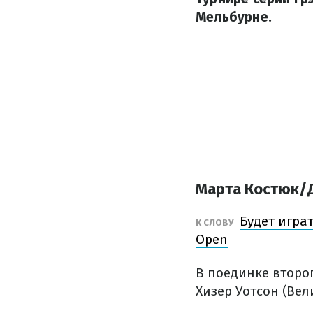
Мельбурне.
Марта Костюк/Д
Будет игра
К СЛОВУ
Open
В поединке второ
Хизер Уотсон (Вел