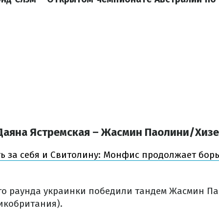
аяна Ястремская – Жасмин Паолини/Хизер 
ть за себя и Свитолину: Монфис продолжает борьб
го раунда украинки победили тандем Жасмин Па
икобритания).