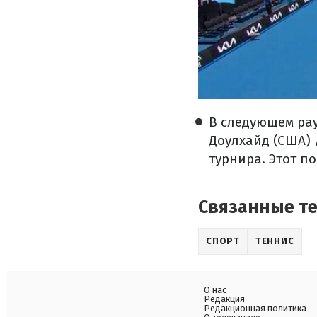
В следующем ра
Доулхайд (США) 
турнира. Этот по
Связанные т
СПОРТ
ТЕННИС
О нас
Редакция
Редакционная политика