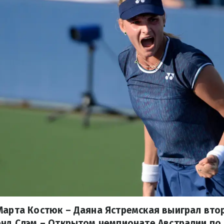
Марта Костюк – Даяна Ястремская выиграл вто
энд Слэм – Открытом чемпионате Австралии по 