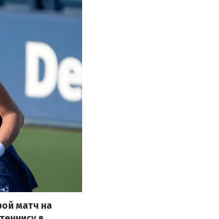
рой матч на
теннису в