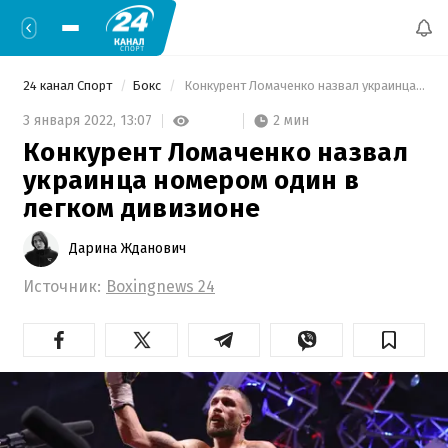
24 канал Спорт
Бокс
 Конкурент Ломаченко назвал украинца номером один в легком дивизионе 
2 мин
3 января 2022,
13:07
Конкурент Ломаченко назвал
украинца номером один в
легком дивизионе
Дарина Жданович
Источник:
Boxingnews 24