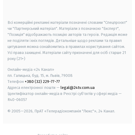
smart tv
samsung smart tv
Всі комерційні рекламні матеріали позначені словами "Спецпроєкт"
чи "Партнерський матеріал". Матеріали з позначкою "Експерт",
"Позиція" відображають позицію авторів та героїв. Редакція може
не поділяти їхніх поглядів. Детальніше щодо реклами та правил
цитування можна ознайомитись в правилах користування сайтом.
Усі права захищені.
Матеріали сайту призначені для осіб старше
21
року (21+)
Онлайн-медіа «24 Канал»
пл. Галицька, буд. 15, м. Львів, 79008
Телефон
+380 (32) 229-77-77
Адреса електронної пошти —
legal@24tv.com.ua
Ідентифікатор онлайн-медіа в Реєстрі суб'єктів у сфері медіа —
R40-06057
© 2005—2026,
ПрАТ «Телерадіокомпанія "Люкс"», 24 Канал.