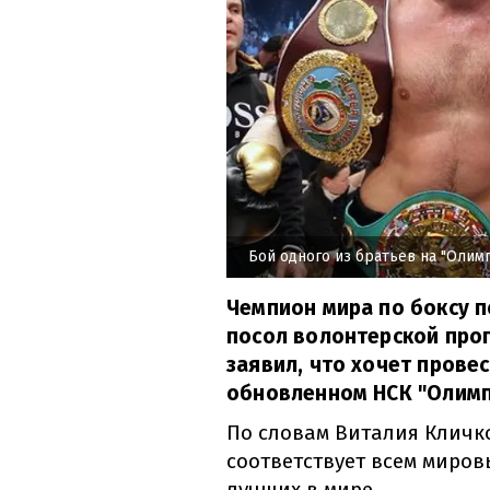
Бой одного из братьев на "Олим
Чемпион мира по боксу п
посол волонтерской про
заявил, что хочет прове
обновленном НСК "Олимп
По словам Виталия Кличк
соответствует всем миров
лучших в мире.