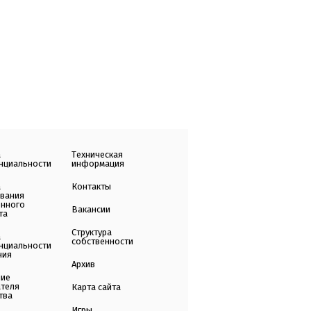
а
Техническая
нциальности
информация
а
Контакты
ования
енного
Вакансии
та
Структура
а
собственности
нциальности
ния
Архив
ние
ателя
Карта сайта
тва
Игры