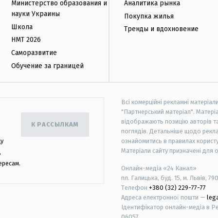
Министерство образования и
Аналитика рынка
науки Украины
Покупка жилья
Школа
Тренды и вдохновение
НМТ 2026
Саморазвитие
Обучение за границей
Всі комерційні рекламні матеріал
"Партнерський матеріал". Матеріа
відображають позицію авторів та 
К РАССЫЛКАМ
поглядів. Детальніше щодо рекл
цу
ознайомитись в правилах користу
Матеріали сайту призначені для 
,
ересам.
Онлайн-медіа «24 Канал»
пл. Галицька, буд. 15, м. Львів, 79
Телефон
+380 (32) 229-77-77
Адреса електронної пошти —
leg
Ідентифікатор онлайн-медіа в Реє
06057