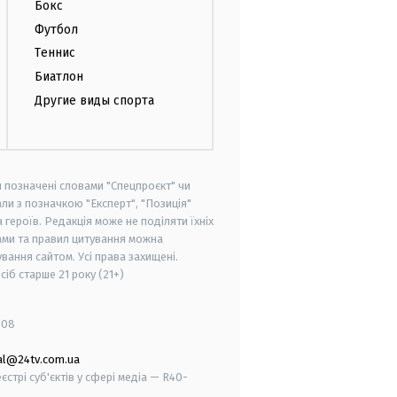
Бокс
Футбол
Теннис
Биатлон
Другие виды спорта
и позначені словами "Спецпроєкт" чи
ли з позначкою "Експерт", "Позиція"
героїв. Редакція може не поділяти їхніх
ами та правил цитування можна
вання сайтом. Усі права захищені.
осіб старше
21 року (21+)
008
al@24tv.com.ua
стрі суб'єктів у сфері медіа — R40-