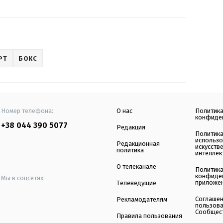
РТ
БОКС
Номер телефона:
О нас
Политик
конфиде
+38 044 390 5077
Редакция
Политик
использ
Редакционная
искусств
политика
интеллек
О телеканале
Политик
конфиде
Мы в соцсетях:
приложе
Телеведущие
Соглаше
Рекламодателям
пользов
Сообщес
Правила пользования