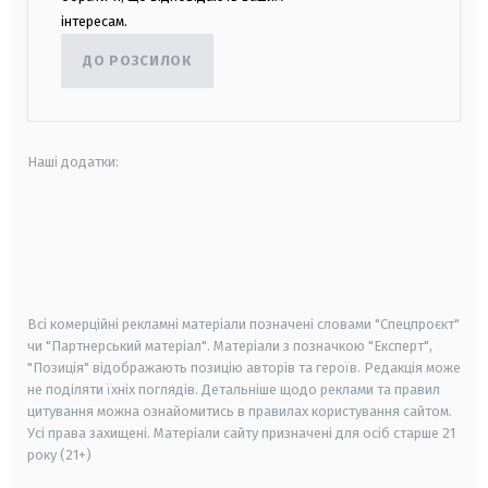
інтересам.
ДО РОЗСИЛОК
Наші додатки:
android
apple
smart tv
samsung smart tv
Всі комерційні рекламні матеріали позначені словами "Спецпроєкт"
чи "Партнерський матеріал". Матеріали з позначкою "Експерт",
"Позиція" відображають позицію авторів та героїв. Редакція може
не поділяти їхніх поглядів. Детальніше щодо реклами та правил
цитування можна ознайомитись в правилах користування сайтом.
Усі права захищені.
Матеріали сайту призначені для осіб старше
21
року (21+)