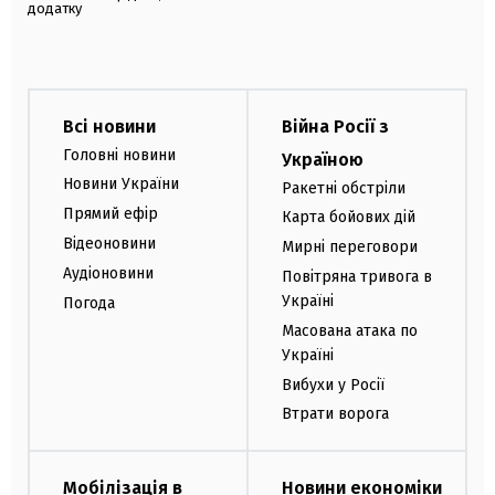
додатку
Всі новини
Війна Росії з
Головні новини
Україною
Новини України
Ракетні обстріли
Прямий ефір
Карта бойових дій
Відеоновини
Мирні переговори
Аудіоновини
Повітряна тривога в
Україні
Погода
Масована атака по
Україні
Вибухи у Росії
Втрати ворога
Мобілізація в
Новини економіки