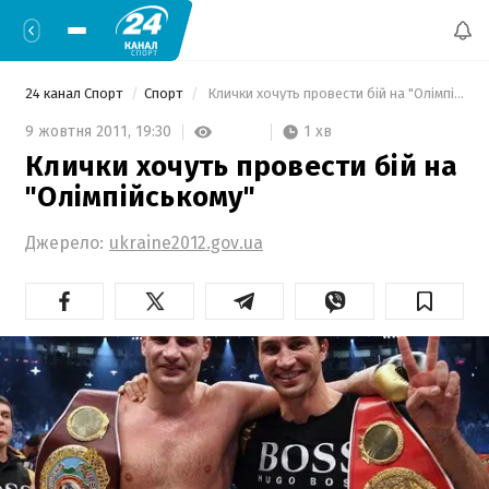
24 канал Спорт
Спорт
 Клички хочуть провести бій на "Олімпійському" 
1 хв
9 жовтня 2011,
19:30
Клички хочуть провести бій на
"Олімпійському"
Джерело:
ukraine2012.gov.ua