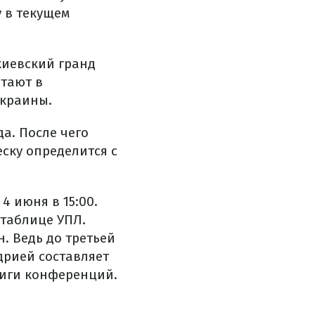
 в текущем
киевский гранд
атают в
Украины.
а. После чего
еску определится с
4 июня в 15:00.
 таблице УПЛ.
н. Ведь до третьей
дрией составляет
Лиги конференций.