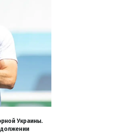
орной Украины.
родолжении