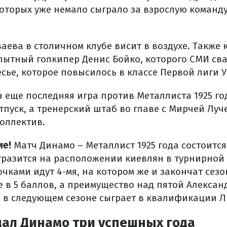
которых уже немало сыграло за взрослую команду
аева в столичном клубе висит в воздухе. Также 
пытный голкипер Денис Бойко, которого СМИ св
сье, которое повысилось в классе Первой лиги 
 еще последняя игра против Металлиста 1925 год
тпуск, а тренерский штаб во главе с Мирчей Луч
коллектив.
ие!
Матч Динамо – Металлист 1925 года состоится 
тразится на расположении киевлян в турнирной
 очками идут 4-мя, на котором же и закончат сезо
е в 5 баллов, а преимущество над пятой Алексан
о в следующем сезоне сыграет в квалификации 
дал Динамо три успешных года