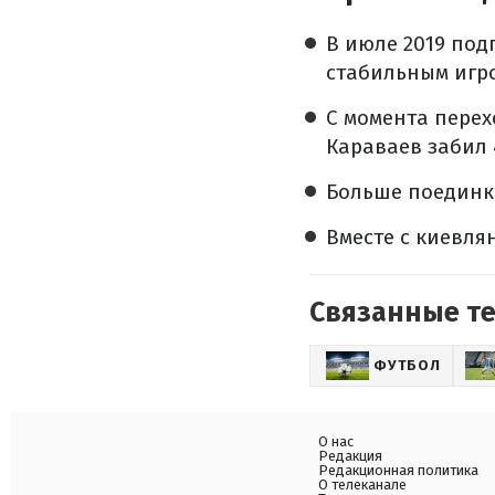
В июле 2019 под
стабильным игр
С момента перех
Караваев забил 
Больше поединко
Вместе с киевля
Связанные т
ФУТБОЛ
О нас
Редакция
Редакционная политика
О телеканале