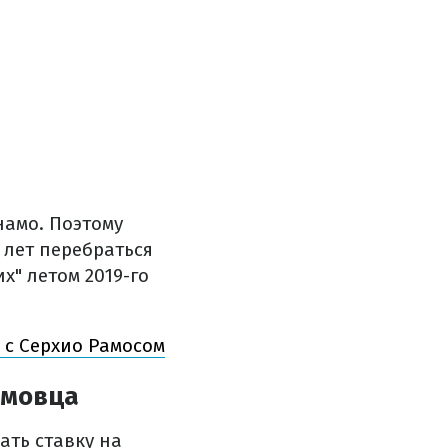
намо. Поэтому
 лет перебраться
х" летом 2019-го
 с Серхио Рамосом
амовца
ать ставку на