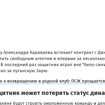
у Александра Караваева истекает контракт с Ди
тать свободным агентом и впервые за несколько
 В последний раз защитник играл вне "бело-сини
пал за луганскую Зарю.
к к возвращению в родной клуб: ПСЖ прощается
итник может потерять статус дин
вляне будут строить омоложенную команду и дел