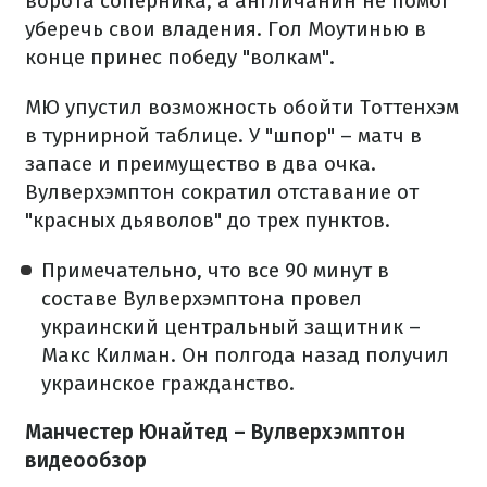
ворота соперника, а англичанин не помог
уберечь свои владения. Гол Моутинью в
конце принес победу "волкам".
МЮ упустил возможность обойти Тоттенхэм
в турнирной таблице. У "шпор" – матч в
запасе и преимущество в два очка.
Вулверхэмптон сократил отставание от
"красных дьяволов" до трех пунктов.
Примечательно, что все 90 минут в
составе Вулверхэмптона провел
украинский центральный защитник –
Макс Килман. Он полгода назад получил
украинское гражданство.
Манчестер Юнайтед – Вулверхэмптон
видеообзор