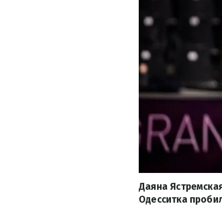
Даяна Ястремская
Одесситка пробил