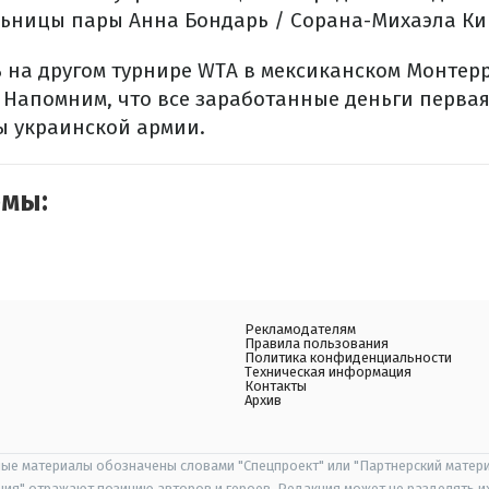
ьницы пары Анна Бондарь / Сорана-Михаэла Ки
 на другом турнире WTA в мексиканском Монтер
 Напомним, что все заработанные деньги перва
ы украинской армии.
емы:
Рекламодателям
Правила пользования
Политика конфиденциальности
Техническая информация
Контакты
Архив
ые материалы обозначены словами "Спецпроект" или "Партнерский матери
иция" отражают позицию авторов и героев. Редакция может не разделять и