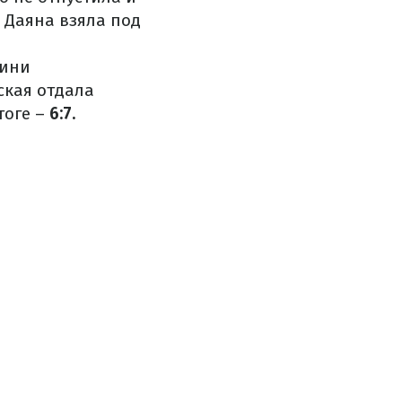
 Даяна взяла под
лини
ская отдала
тоге –
6:7.