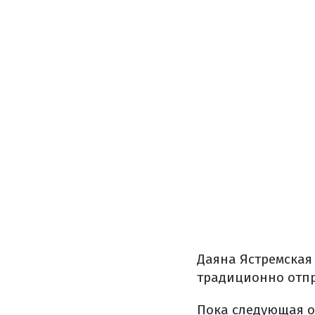
Даяна Ястремская
традиционно отпр
Пока следующая о