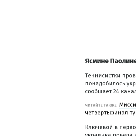
Ясмине Паолине 
Теннисистки прове
понадобилось укр
сообщает 24 кана
Мисси
ЧИТАЙТЕ ТАКЖЕ
четвертьфинал ту
Ключевой в перво
украинка повела в