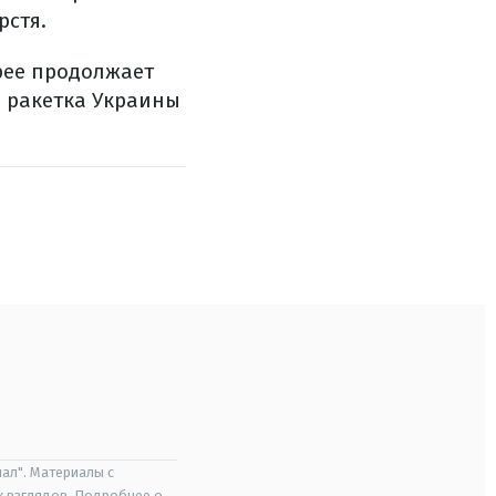
рстя.
рее продолжает
я ракетка Украины
ал". Материалы с
х взглядов. Подробнее о