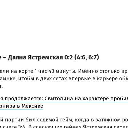
– Даяна Ястремская 0:2 (4:6, 6:7)
ли на корте 1 час 43 минуты. Именно столько в
аинке, чтобы в двух сетах впервые в карьере об
л.
я продолжается: Свитолина на характере проби
рнира в Мексике
й партии был седьмой гейм, когда в затяжном 
 счете 3:4. В следующих геймах Ястремская своег