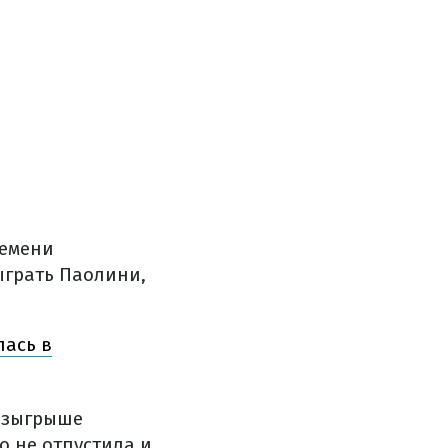
ремени
ыграть Паолини,
лась в
розыгрыше
о не отпустила и