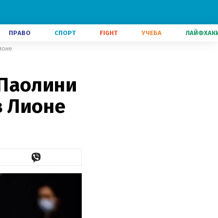
ПРАВО
СПОРТ
FIGHT
УЧЕБА
ЛАЙФХАК
ионе
 Паолини
в Лионе