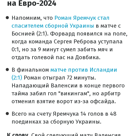
на Евро-2024
Напомним, что
Роман Яремчук стал
спасителем сборной Украины
в матче с
Боснией (2:1). Форвард появился на поле,
когда команда Сергея Реброва уступала
0:1, но за 9 минут сумел забить мяч и
отдать голевой пас на Довбика.
В финальном
матче против Исландии
(2:1)
Роман отыграл 72 минуты.
Нападающий Валенсии в конце первого
тайма забил гол "викингам", но арбитр
отменил взятие ворот из-за офсайда.
Всего на счету Яремчука 14 голов в 48
поединках за сборную Украины.
К слову.
Свой следующий матч Валенсия