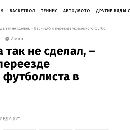
ES
БАСКЕТБОЛ
ТЕННИС
АВТО/МОТО
ДРУГИЕ ВИДЫ 
 Я бы никогда так не сделал, – Вернидуб о переезде украинского футболиста в Россию 
2 мин
 так не сделал, –
переезде
 футболиста в
ШИВДУШУ"