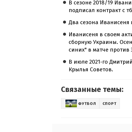
В сезоне 2018/19 Иван
подписал контракт с т
Два сезона Иванисеня и
Иванисеня в своем акт
сборную Украины. Осен
синих" в матче против 
В июле 2021-го Дмитри
Крылья Советов.
Связанные темы:
ФУТБОЛ
СПОРТ