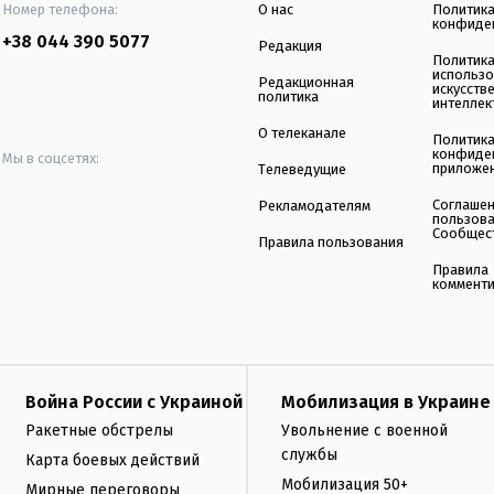
Номер телефона:
О нас
Политик
конфиде
+38 044 390 5077
Редакция
Политик
использ
Редакционная
искусств
политика
интеллек
О телеканале
Политик
конфиде
Мы в соцсетях:
приложе
Телеведущие
Соглаше
Рекламодателям
пользов
Сообщес
Правила пользования
Правила
коммент
Война России с Украиной
Мобилизация в Украине
Ракетные обстрелы
Увольнение с военной
службы
Карта боевых действий
Мобилизация 50+
Мирные переговоры