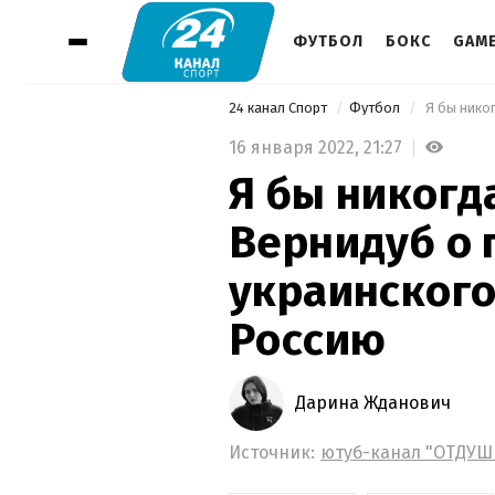
ФУТБОЛ
БОКС
GAM
24 канал Спорт
Футбол
16 января 2022,
21:27
Я бы никогда
Вернидуб о 
украинского
Россию
Дарина Жданович
Источник:
ютуб-канал "ОТДУ