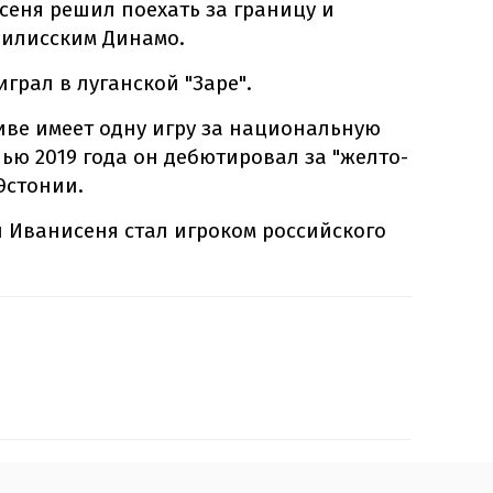
исеня решил поехать за границу и
билисским Динамо.
грал в луганской "Заре".
иве имеет одну игру за национальную
ью 2019 года он дебютировал за "желто-
Эстонии.
й Иванисеня стал игроком российского