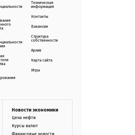
а
Техническая
нциальности
информация
а
Контакты
ования
енного
Вакансии
та
Структура
а
собственности
нциальности
ния
Архив
ние
ателя
Карта сайта
тва
Игры
ирования
Новости экономики
Цена нефти
Курсы валют
Финансовые новости