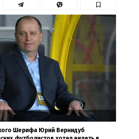
кого Шерифа Юрий Вернидуб
нских футболистов хотел видеть в