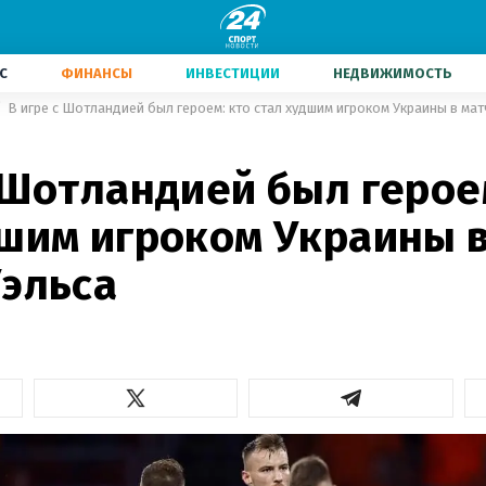
С
ФИНАНСЫ
ИНВЕСТИЦИИ
НЕДВИЖИМОСТЬ
В игре с Шотландией был героем: кто стал худшим игроком Украины в мат
 Шотландией был герое
дшим игроком Украины 
Уэльса