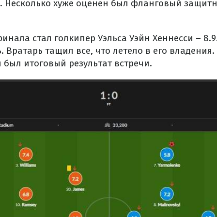
.2. Несколько хуже оценен был фланговый защит
нала стал голкипер Уэльса Уэйн Хеннесси – 8.9.
. Вратарь тащил все, что летело в его владения. 
ы был итоговый результат встречи.