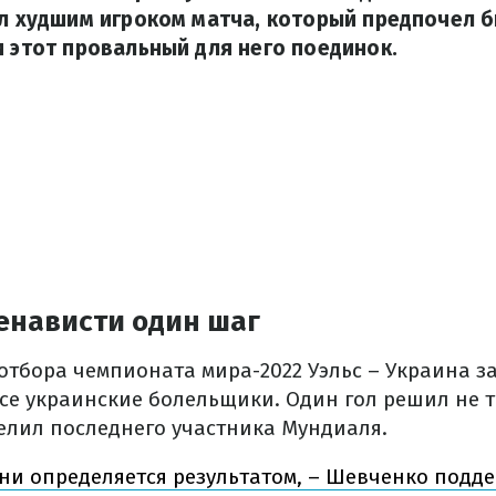
ал худшим игроком матча, который предпочел б
и этот провальный для него поединок.
енависти один шаг
тбора чемпионата мира-2022 Уэльс – Украина за
все украинские болельщики. Один гол решил не т
делил последнего участника Мундиаля.
зни определяется результатом, – Шевченко подд