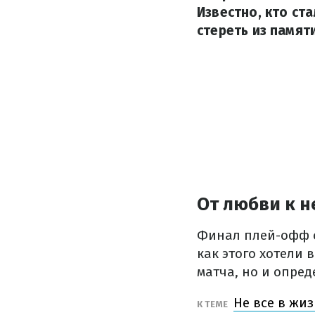
Известно, кто ст
стереть из памят
От любви к н
Финал плей-офф о
как этого хотели 
матча, но и опре
Не все в жи
К ТЕМЕ