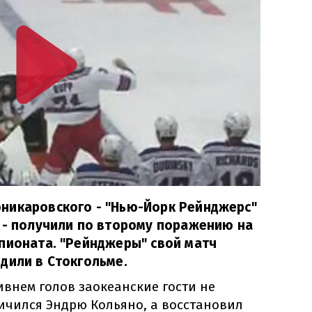
никаровского - "Нью-Йорк Рейнджерс"
 - получили по второму поражению на
ионата. "Рейнджеры" свой ​​матч
дили в Стокгольме.
внем голов заокеанские гости не
личился Эндрю Кольяно, а восстановил