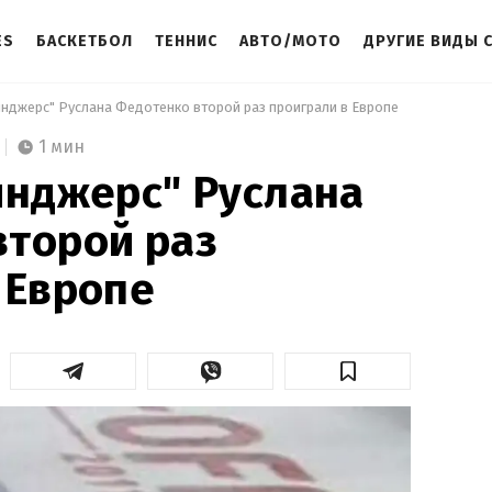
ES
БАСКЕТБОЛ
ТЕННИС
АВТО/МОТО
ДРУГИЕ ВИДЫ 
ейнджерс" Руслана Федотенко второй раз проиграли в Европе 
1 мин
йнджерс" Руслана
второй раз
 Европе