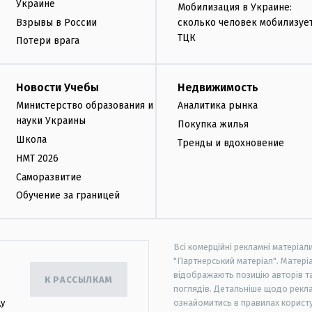
Украине
Мобилизация в Украине:
Взрывы в России
сколько человек мобилизуе
ТЦК
Потери врага
Новости Учебы
Недвижимость
Министерство образования и
Аналитика рынка
науки Украины
Покупка жилья
Школа
Тренды и вдохновение
НМТ 2026
Саморазвитие
Обучение за границей
Всі комерційні рекламні матеріал
"Партнерський матеріал". Матеріа
відображають позицію авторів та 
К РАССЫЛКАМ
поглядів. Детальніше щодо рекл
цу
ознайомитись в правилах користу