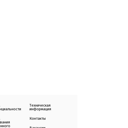
а
Техническая
нциальности
информация
а
Контакты
ования
енного
Вакансии