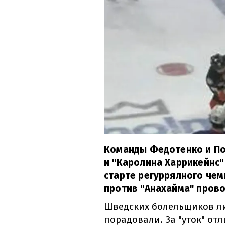
Команды Федотенко и По
и "Каролина Харрикейнс"
старте регуррялного чемп
против "Анахайма" прово
Шведских болельщиков ли
порадовали. За "уток" от