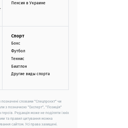
Пенсия в Украине
т
Спорт
Бокс
Футбол
Теннис
Биатлон
Другие виды спорта
и позначені словами "Спецпроєкт" чи
ли з позначкою "Експерт", "Позиція"
героїв. Редакція може не поділяти їхніх
ами та правил цитування можна
вання сайтом. Усі права захищені.