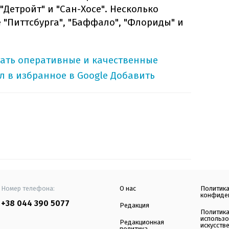
"Детройт" и "Сан-Хосе". Несколько
 "Питтсбурга", "Баффало", "Флориды" и
тать оперативные и качественные
л в избранное в Google
Добавить
Номер телефона:
О нас
Политик
конфиде
+38 044 390 5077
Редакция
Политик
использ
Редакционная
искусств
политика