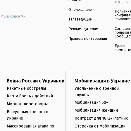
интеллек
О телеканале
Политик
конфиде
Мы в соцсетях:
приложе
Телеведущие
Соглаше
Рекламодателям
пользов
Сообщес
Правила пользования
Правила
коммент
Война России с Украиной
Мобилизация в Украине
Ракетные обстрелы
Увольнение с военной
службы
Карта боевых действий
Мобилизация 50+
Мирные переговоры
Мобилизация женщин
Воздушная тревога в
Украине
Контракт для 18-24-летних
Массированная атака по
Отсрочка от мобилизации