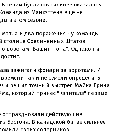
 В серии буллитов сильнее оказалась
Команда из Манхэттена еще не
ды в этом сезоне.
а матча и два поражения - у команды
 В столице Соединенных Штатов
по воротам "Вашингтона". Однако ни
 достиг.
раза зажигали фонари за воротами. И
 времени так и не сумели определить
речи решил точный выстрел Майка Грина
йма, который принес "Кэпиталз" первые
е отпраздновали действующие
из Бостона. В канадской битве сильнее
громили своих соперников