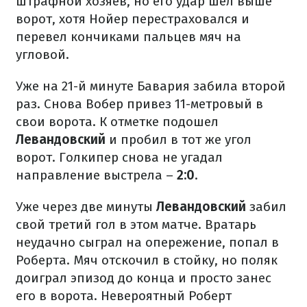
штрафной хозяев, но его удар шел выше
ворот, хотя Нойер перестраховался и
перевел кончиками пальцев мяч на
угловой.
Уже на 21-й минуте Бавария забила второй
раз. Снова Вобер привез 11-метровый в
свои ворота. К отметке подошел
Левандовский
и пробил в тот же угол
ворот. Голкипер снова не угадал
направление выстрела –
2:0
.
Уже через две минуты
Левандовский
забил
свой третий гол в этом матче. Вратарь
неудачно сыграл на опережение, попал в
Роберта. Мяч отскочил в стойку, но поляк
доиграл эпизод до конца и просто занес
его в ворота. Невероятный Роберт