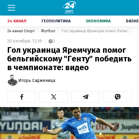
24 КАНАЛ
ГЕОПОЛИТИКА
ЭКОНОМИКА
БИЗНЕ
24 канал Спорт
Футбол
Гол украинца Яремчука помог бельгийскому "Генту" победить в чемпионате: видео
20 октября,
12:39
2
Гол украинца Яремчука помог
бельгийскому "Генту" победить
в чемпионате: видео
Игорь Садженица