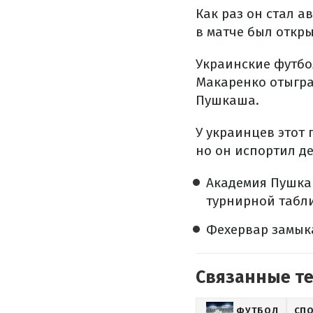
Как раз он стал а
в матче был откры
Украинские футбо
Макаренко отыграл
Пушкаша.
У украинцев этот
но он испортил д
Академия Пушка
турнирной табл
Фехервар замыка
Связанные т
ФУТБОЛ
СП