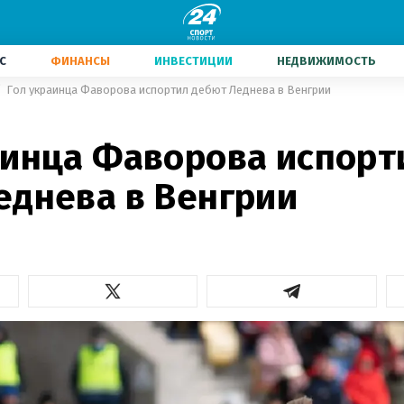
С
ФИНАНСЫ
ИНВЕСТИЦИИ
НЕДВИЖИМОСТЬ
Гол украинца Фаворова испортил дебют Леднева в Венгрии
аинца Фаворова испорт
еднева в Венгрии