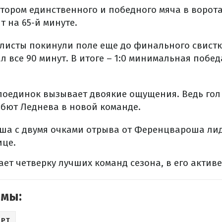
втором единственного и победного мяча в ворот
т на 65-й минуте.
листы покинули поле еще до финального свистк
 все 90 минут. В итоге – 1:0 минимальная побе
 поединок вызывает двоякие ощущения. Ведь гол
ебют Леднева в новой команде.
ша с двумя очками отрыва от Ференцвароша лид
ице.
ет четверку лучших команд сезона, в его активе
емы:
ОРТ