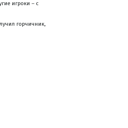
гие игроки – с
лучил горчичник,