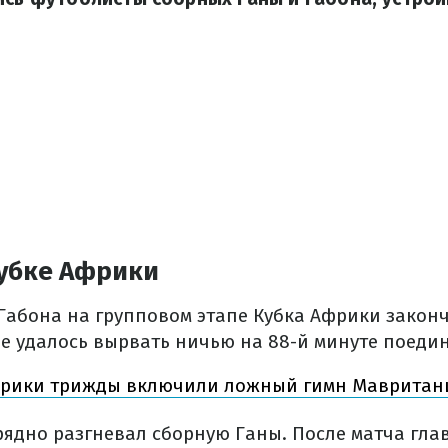
Кубке Африки
Габона на групповом этапе Кубка Африки закончи
е удалось вырвать ничью на 88-й минуте поедин
фрики трижды включили ложный гимн Мавритани
рядно разгневал сборную Ганы. После матча гла