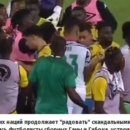
их наций продолжает "радовать" скандальными
ись футболисты сборных Ганы и Габона, устро