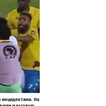
 инцидентами. На
ившие массовую