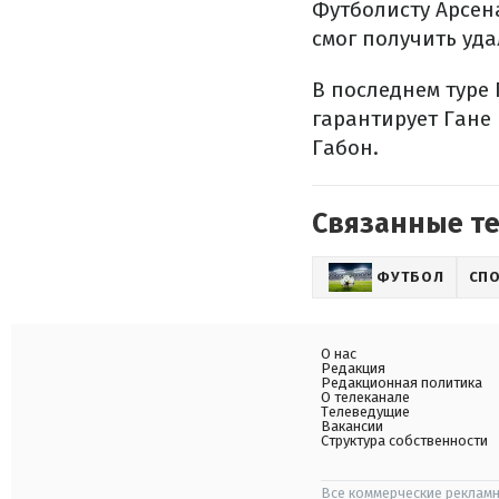
Футболисту Арсен
смог получить уда
В последнем туре 
гарантирует Гане
Габон.
Связанные т
ФУТБОЛ
СП
О нас
Редакция
Редакционная политика
О телеканале
Телеведущие
Вакансии
Структура собственности
Все коммерческие рекламн