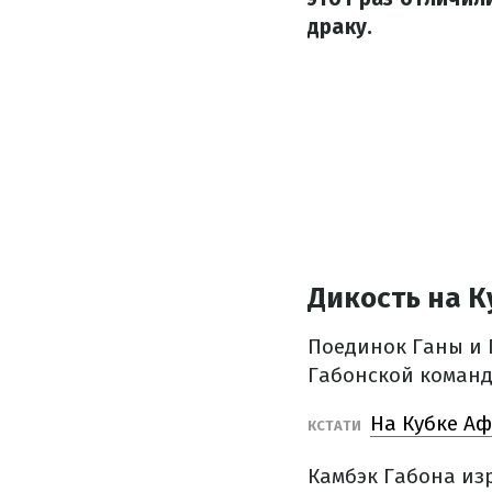
драку.
Дикость на 
Поединок Ганы и 
Габонской команд
На Кубке А
КСТАТИ
Камбэк Габона из