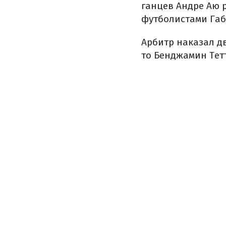
ганцев Андре Аю р
футболистами Габ
Арбитр наказал д
то Бенджамин Тетт