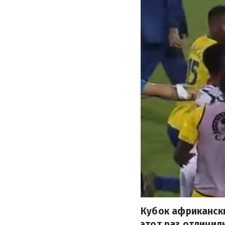
Кубок африканск
этот раз отличил