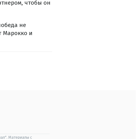
ртнером, чтобы он
победа не
т Марокко и
ал". Материалы с