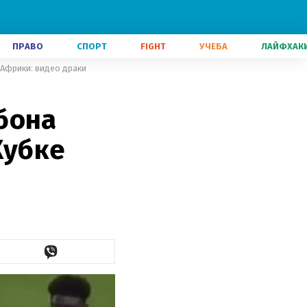
ПРАВО
СПОРТ
FIGHT
УЧЕБА
ЛАЙФХАК
 Африки: видео драки
бона
Кубке