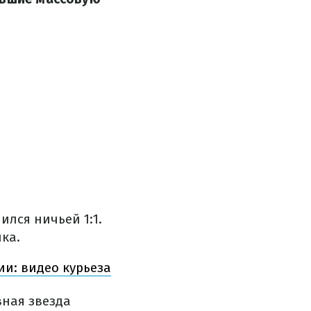
лся ничьей 1:1.
ка.
и: видео курьеза
вная звезда