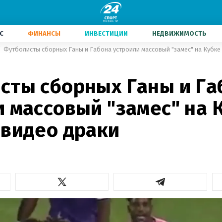
С
ФИНАНСЫ
ИНВЕСТИЦИИ
НЕДВИЖИМОСТЬ
Футболисты сборных Ганы и Габона устроили массовый "замес" на Кубке
сты сборных Ганы и Га
 массовый "замес" на 
 видео драки