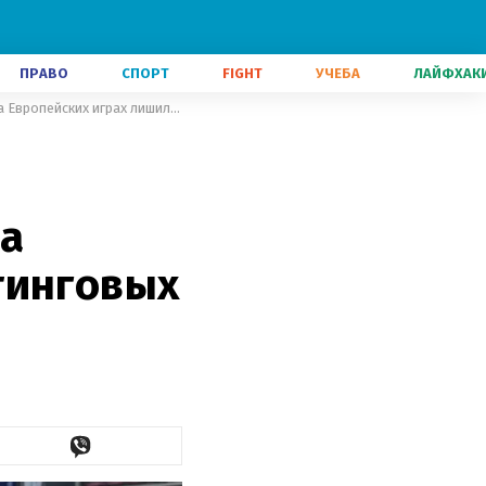
ПРАВО
СПОРТ
FIGHT
УЧЕБА
ЛАЙФХАК
FIE пробила очередное дно: соревнования по фехтованию на Европейских играх лишили рейтинговых очков
на
тинговых