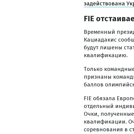
задействована Ук
FIE отстаива
Временный презид
Кациадакис сообщ
будут лишены ста
квалификацию.
Только командные
признаны командн
баллов олимпийс
FIE обязала Евро
отдельный индиви
Очки, полученные
квалификации. Оч
соревнования в с