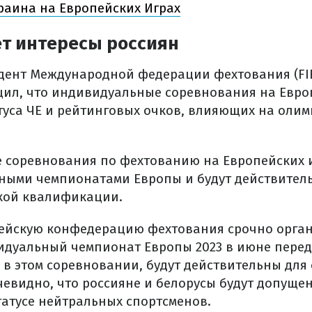
раина на Европейских Играх
ет интересы россиян
ент Международной федерации фехтования (FIE
ил, что индивидуальные соревнования на Евро
туса ЧЕ и рейтинговых очков, влияющих на оли
 соревнования по фехтованию на Европейских и
ыми чемпионатами Европы и будут действител
кой квалификации.
пейскую конфедерацию фехтования срочно орга
дуальный чемпионат Европы 2023 в июне перед
 в этом соревновании, будут действительны дл
евидно, что россияне и белорусы будут допуще
татусе нейтральных спортсменов.