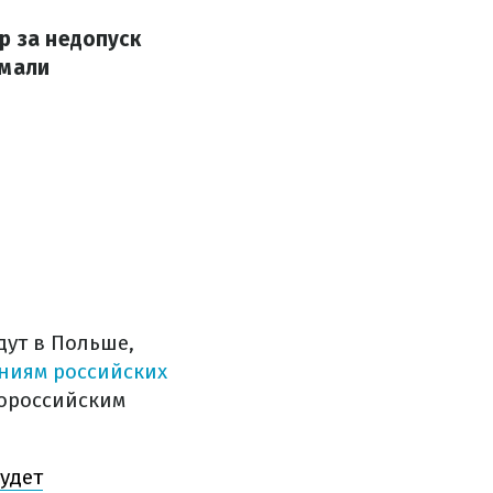
р за недопуск
умали
дут в Польше,
ниям российских
ророссийским
удет