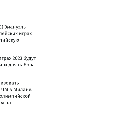
) Эмануэль
пейских играх
мпийскую
грах 2023 будут
ьны для набора
низовать
 ЧМ в Милане.
я олимпийской
ны на