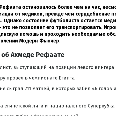
Рефаата остановилось более чем на час, несмо
мации от медиков, прежде чем сердцебиение п
. Однако состояние футболиста остается мед
 это не позволяет его транспортировать. Игр
цинскую помощь и проходить необходимые обс
аявлении Модерн Фьючер.
 об Ахмеде Рефаате
олист, выступающий на позиции левого вингера
ру провел в чемпионате Египта
е сыграл 211 матчей, в которых забил 46 голов 
а египетской лиги и национального Суперкубка