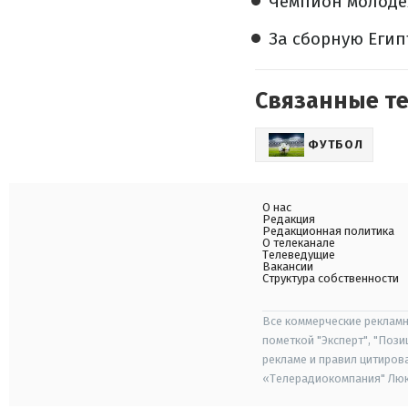
Чемпион молоде
За сборную Егип
Связанные т
ФУТБОЛ
О нас
Редакция
Редакционная политика
О телеканале
Телеведущие
Вакансии
Структура собственности
Все коммерческие рекламн
пометкой "Эксперт", "Поз
рекламе и правил цитиров
«Телерадиокомпания" Люкс