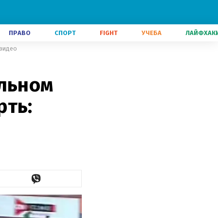
ПРАВО
СПОРТ
FIGHT
УЧЕБА
ЛАЙФХАК
 видео
ольном
рть: