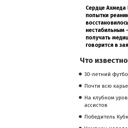
Сердце Ахмеда 
попытки реани
восстановилось
нестабильным –
получать меди
говорится в з
Что известно
30-летний футб
Почти всю карье
На клубном уровн
ассистов
Победитель Кубк