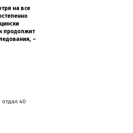
тря на все
остепенно
ицински
ок продолжит
ледования,
–
и отдал 40