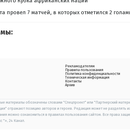
жного Кубка африканских наций
та провел 7 матчей, в которых отметился 2 голам
емы:
Рекламодателям
Правила пользования
Политика конфиденциальности
Техническая информация
Контакты
Архив
ые материалы обозначены словами "Спецпроект" или "Партнерский матери
иция" отражают позицию авторов и героев. Редакция может не разделять и
ания можно ознакомиться в правилах пользования сайтом. Все права защ
 "», 24 Канал.