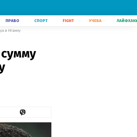
ПРАВО
СПОРТ
FIGHT
УЧЕБА
ЛАЙФХАК
уа и Нганну
 сумму
у