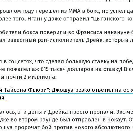
прошлом году перешел из MMA в бокс, но успел д
лее того, Нганну даже отправил "Цыганского ко
юбители бокса поверили во Фрэнсиса накануне 
тал известный рэп-исполнитель Дрейк, который 
 в соцсетях, что сделал большую ставку на побе
не пожалел аж 615 тысяч долларов на ставку! В 
бы почти 2 миллиона.
*й Тайсона Фьюри": Джошуа резко ответил на ос
ля"
алось, эти деньги Дрейка просто пропали. Экс-
уже во втором раунде был отправлен в нокаут. О
ошуа пророчат бой против нового абсолютного 