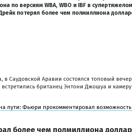
она по версиям WBA, WBO и IBF в супертяжелом
 Дрейк потерял более чем полмиллиона доллар
а, в Саудовской Аравии состоялся топовый вечер
 встретились британец Энтони Джошуа и камер
 на пути: Фьюри прокомментировал возможность
рал более чем полмиллиона долла