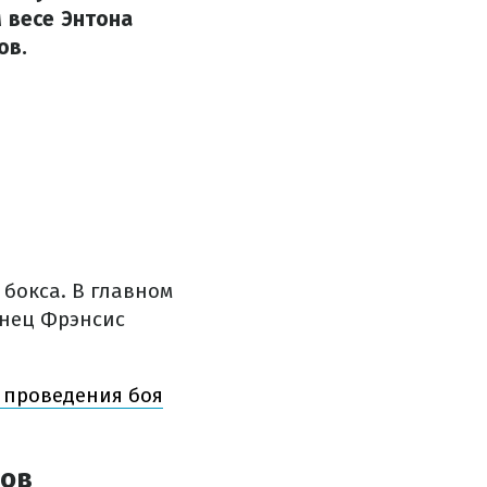
 весе Энтона
ов.
 бокса. В главном
унец Фрэнсис
 проведения боя
ров