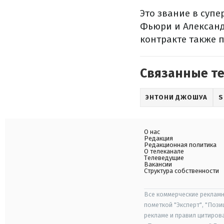
Это звание в суп
Фьюри и Александр
контракте также 
Связанные т
ЭНТОНИ ДЖОШУА
S
О нас
Редакция
Редакционная политика
О телеканале
Телеведущие
Вакансии
Структура собственности
Все коммерческие рекламн
пометкой "Эксперт", "Поз
рекламе и правил цитиров