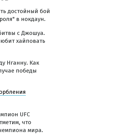
ать достойный бой
роля" в нокдаун.
битвы с Джошуа.
любит хайповать
ду Нганну. Как
случае победы
корбления
чемпион UFC
тметим, что
чемпиона мира.