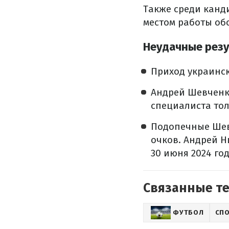
Также среди канд
местом работы об
Неудачные рез
Приход украинск
Андрей Шевченко
специалиста тол
Подопечные Шевч
очков. Андрей Н
30 июня 2024 год
Связанные т
ФУТБОЛ
СП