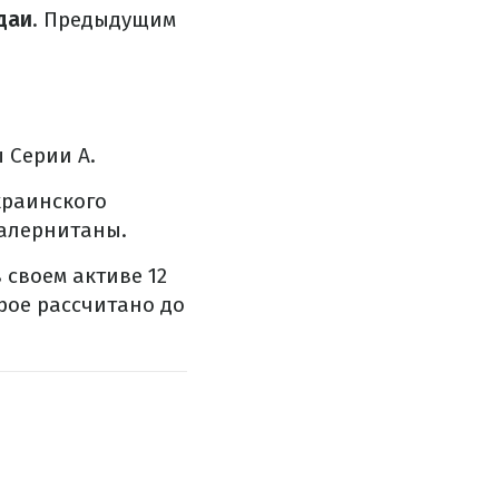
даи
. Предыдущим
 Серии А.
краинского
Салернитаны.
своем активе 12
рое рассчитано до