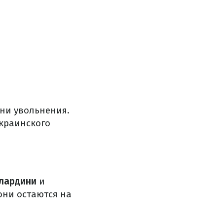
ни увольнения.
украинского
лардини
и
они остаются на