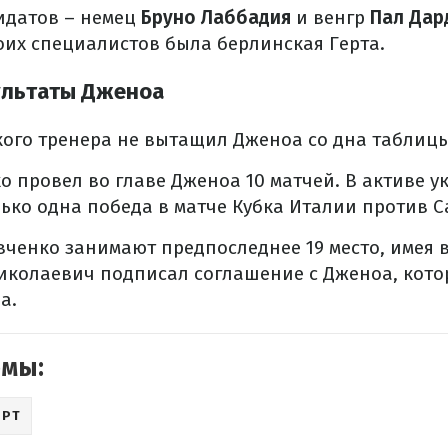
идатов – немец
Бруно Лаббадия
и венгр
Пал Дар
оих специалистов была берлинская Герта.
ультаты Дженоа
ого тренера не вытащил Дженоа со дна таблицы
 провел во главе Дженоа 10 матчей. В активе у
ько одна победа в матче Кубка Италии против 
енко занимают предпоследнее 19 место, имея в 
иколаевич подписал соглашение с Дженоа, кото
а.
емы:
ОРТ