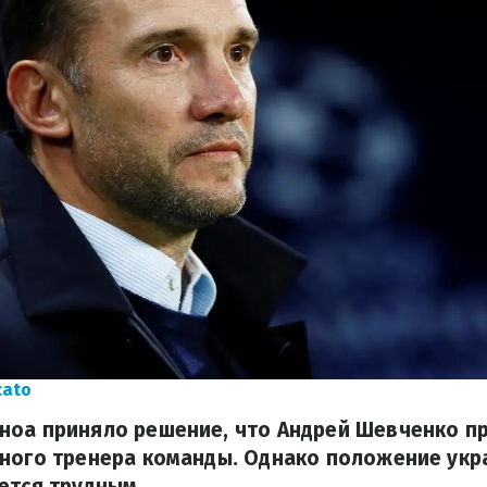
cato
ноа приняло решение, что Андрей Шевченко п
вного тренера команды. Однако положение укр
ется трудным.