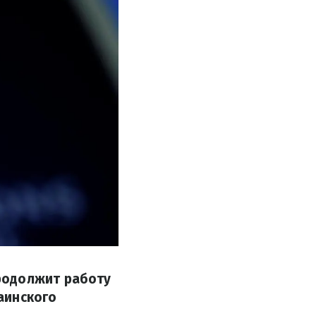
родолжит работу
аинского