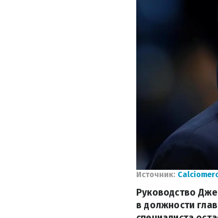
Источник:
Calciomer
Руководство Дже
в должности гла
специалиста оста