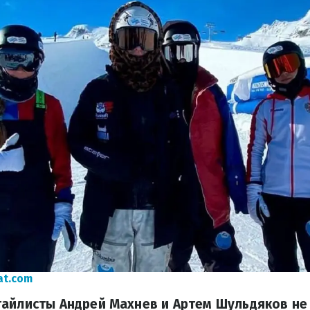
at.com
айлисты Андрей Махнев и Артем Шульдяков не