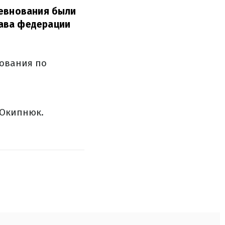
ревнования были
лава федерации
нования по
 Окипнюк.