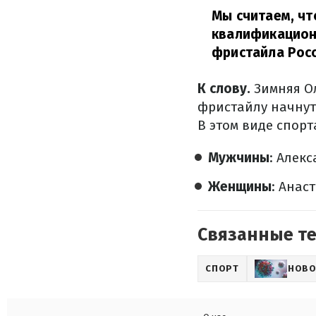
Мы считаем, чт
квалификацион
фристайла Росс
К слову.
Зимняя О
фристайлу начнут
В этом виде спорт
Мужчины
: Алек
Женщины
: Анас
Связанные т
СПОРТ
НОВО