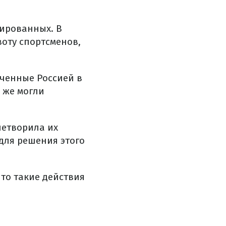
нированных. В
воту спортсменов,
ченные Россией в
 же могли
летворила их
 для решения этого
то такие действия