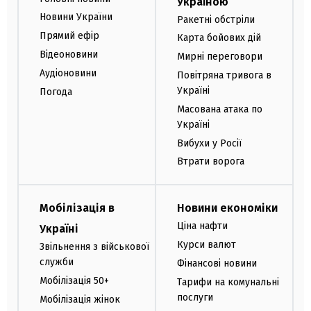
Україною
Новини України
Ракетні обстріли
Прямий ефір
Карта бойових дій
Відеоновини
Мирні переговори
Аудіоновини
Повітряна тривога в
Україні
Погода
Масована атака по
Україні
Вибухи у Росії
Втрати ворога
Мобілізація в
Новини економіки
Ціна нафти
Україні
Курси валют
Звільнення з військової
служби
Фінансові новини
Мобілізація 50+
Тарифи на комунальні
послуги
Мобілізація жінок