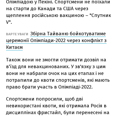
Олімпіадою у Пекіні. Спортсмени не поїхали
на старти до Канади та США через
щеплення російською вакциною – "Спутник
V".
Збірна Тайваню бойкотуватиме
ВАРТЕ УВАГИ
церемонії Олімпіади-2022 через конфлікт з
Китаєм
Також вони не змогли отримати дозвіл на
в'їзд для невакцинованих. У зв'язку з цим
вони не набрали очок на цих етапах і не
потрапили до квоти спортсменів, які мають
право брати участь в Олімпіаді-2022.
Спортсмени попросили, щоб дві
невикористані квоти, які отримала Росія в
дисциплінах фристайл, були перенесені на