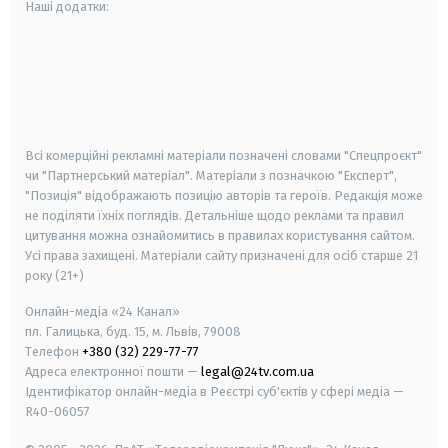
Наші додатки:
android
apple
smart tv
samsung smart tv
Всі комерційні рекламні матеріали позначені словами "Спецпроєкт"
чи "Партнерський матеріал". Матеріали з позначкою "Експерт",
"Позиція" відображають позицію авторів та героїв. Редакція може
не поділяти їхніх поглядів. Детальніше щодо реклами та правил
цитування можна ознайомитись в правилах користування сайтом.
Усі права захищені.
Матеріали сайту призначені для осіб старше
21
року (21+)
Онлайн-медіа «24 Канал»
пл. Галицька, буд. 15, м. Львів, 79008
Телефон
+380 (32) 229-77-77
Адреса електронної пошти —
legal@24tv.com.ua
Ідентифікатор онлайн-медіа в Реєстрі суб'єктів у сфері медіа —
R40-06057