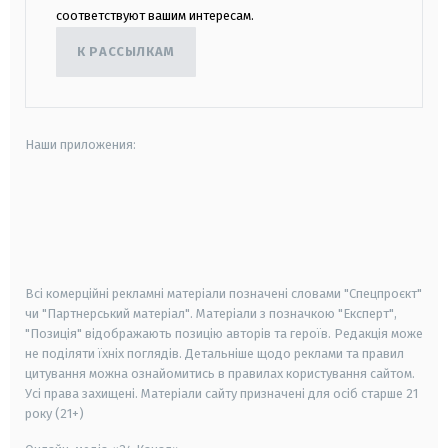
соответствуют вашим интересам.
К РАССЫЛКАМ
Наши приложения:
android
apple
smart tv
samsung smart tv
Всі комерційні рекламні матеріали позначені словами "Спецпроєкт"
чи "Партнерський матеріал". Матеріали з позначкою "Експерт",
"Позиція" відображають позицію авторів та героїв. Редакція може
не поділяти їхніх поглядів. Детальніше щодо реклами та правил
цитування можна ознайомитись в правилах користування сайтом.
Усі права захищені.
Матеріали сайту призначені для осіб старше
21
року (21+)