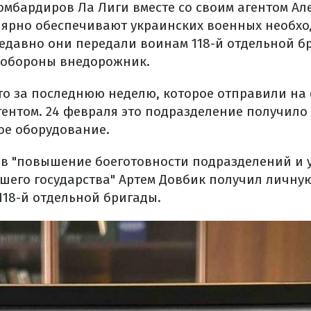
омбардиров Ла Лиги вместе со своим агентом Ал
лярно обеспечивают украинских военных необх
едавно они передали воинам 118-й отдельной б
 обороны внедорожник.
вто за последнюю неделю, которое отправили на
агентом. 24 февраля это подразделение получил
ое оборудование.
 в "повышение боеготовности подразделений и
шего государства" Артем Довбик получил личну
118-й отдельной бригады.