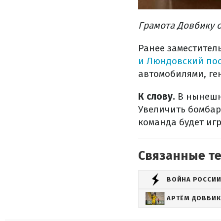
Грамота Довбику о
Ранее заместител
и Люндовский по
автомобилями, ге
К слову.
В нынешне
Увеличить бомбар
команда будет иг
Связанные т
ВОЙНА РОССИИ
АРТЁМ ДОВБИК