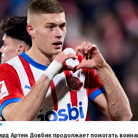
a
рд Артем Довбик продолжает помогать воинам