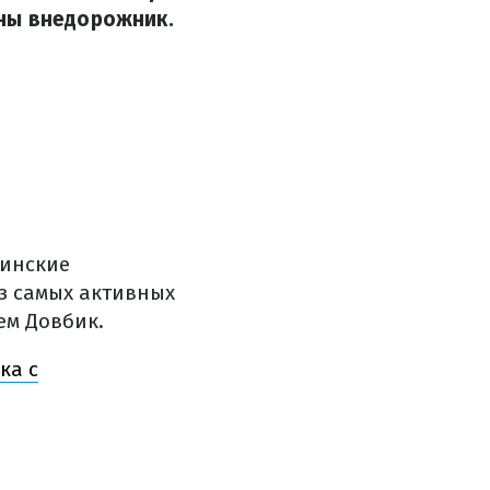
ны внедорожник.
аинские
з самых активных
ем Довбик.
ка с