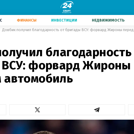
С
ФИНАНСЫ
ИНВЕСТИЦИИ
НЕДВИЖИМОСТЬ
Довбик получил благодарность от бригады ВСУ: форвард Жироны пере
получил благодарность
 ВСУ: форвард Жироны
 автомобиль