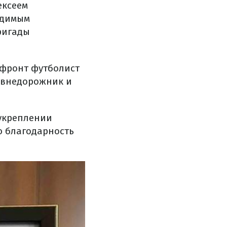
ексеем
одимым
ригады
 фронт футболист
о внедорожник и
 укреплении
ю благодарность