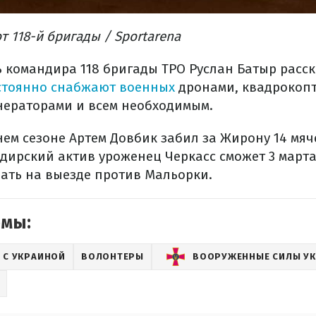
т 118-й бригады / Sportarena
ь командира 118 бригады ТРО Руслан Батыр расск
стоянно снабжают военных
дронами, квадрокопт
нераторами и всем необходимым.
м сезоне Артем Довбик забил за Жирону 14 мяче
дирский актив уроженец Черкасс сможет 3 марта,
рать на выезде против Мальорки.
емы:
 С УКРАИНОЙ
ВОЛОНТЕРЫ
ВООРУЖЕННЫЕ СИЛЫ У