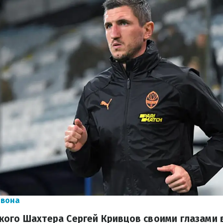
рвона
ого Шахтера Сергей Кривцов своими глазами в