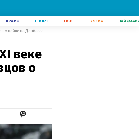
ПРАВО
СПОРТ
FIGHT
УЧЕБА
ЛАЙФХАК
ов о войне на Донбассе
XI веке
вцов о