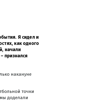
обытия. Я сидел и
остях, как одного
й, начали
– признался
олько накануне
утбольной точки
 мы доделали