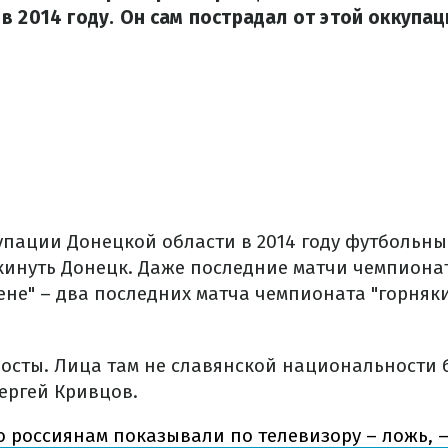
в 2014 году. Он сам пострадал от этой оккупац
упации Донецкой области в 2014 году футбольны
инуть Донецк. Даже последние матчи чемпиона
ене" – два последних матча чемпионата "горняк
посты. Лица там не славянской национальности б
ергей Кривцов.
то россиянам показывали по телевизору – ложь, 