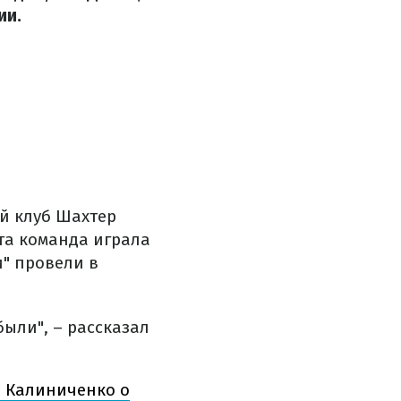
ии.
й клуб Шахтер
та команда играла
и" провели в
ыли", – рассказал
– Калиниченко о