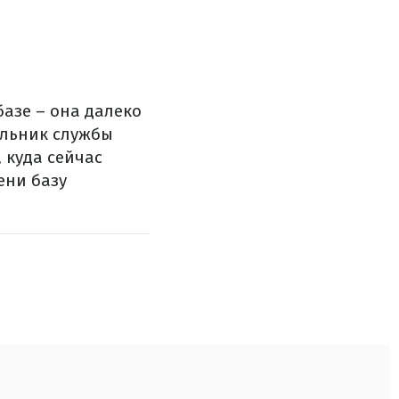
базе – она далеко
альник службы
 куда сейчас
ени базу