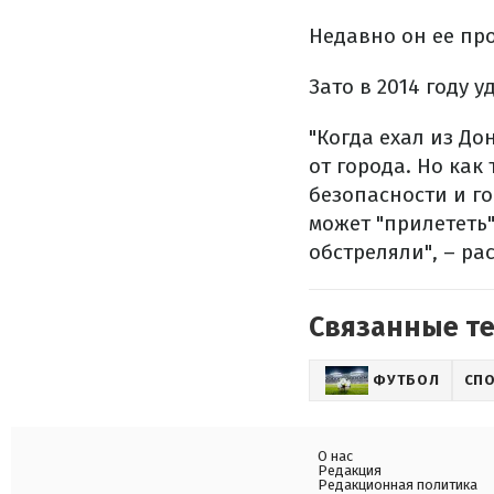
Недавно он ее пр
Зато в 2014 году 
"Когда ехал из До
от города. Но ка
безопасности и го
может "прилететь"
обстреляли", – ра
Связанные т
ФУТБОЛ
СП
О нас
Редакция
Редакционная политика