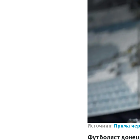
Источник:
Пряма че
Футболист донецк