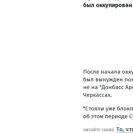
был оккупирован 
После начала окк
был вынужден пок
не на "Донбасс Ар
Черкассах.
"Стояли уже блок
об этом периоде С
То, ч
ЧИТАЙТЕ ТАКЖЕ