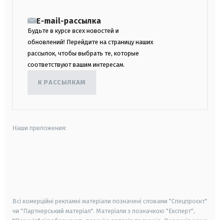
E-mail-рассылка
Будьте в курсе всех новостей и
обновлений! Перейдите на страницу наших
рассылок, чтобы выбрать те, которые
соответствуют вашим интересам.
К РАССЫЛКАМ
Наши приложения:
android
apple
smart tv
samsung smart tv
Всі комерційні рекламні матеріали позначені словами "Спецпроєкт"
чи "Партнерський матеріал". Матеріали з позначкою "Експерт",