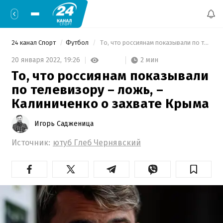
24 канал Спорт
Футбол
 То, что россиянам показывали по телевизору – ложь, – Калиниченко о захвате Крыма 
2 мин
20 января 2022,
19:26
То, что россиянам показывали
по телевизору – ложь, –
Калиниченко о захвате Крыма
Игорь Садженица
Источник:
ютуб Глеб Чернявский