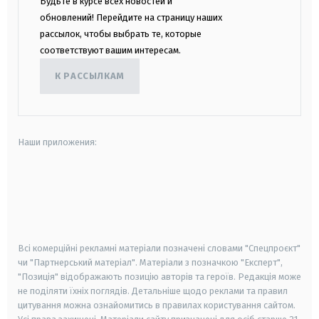
Будьте в курсе всех новостей и
обновлений! Перейдите на страницу наших
рассылок, чтобы выбрать те, которые
соответствуют вашим интересам.
К РАССЫЛКАМ
Наши приложения:
android
apple
smart tv
samsung smart tv
Всі комерційні рекламні матеріали позначені словами "Спецпроєкт"
чи "Партнерський матеріал". Матеріали з позначкою "Експерт",
"Позиція" відображають позицію авторів та героїв. Редакція може
не поділяти їхніх поглядів. Детальніше щодо реклами та правил
цитування можна ознайомитись в правилах користування сайтом.