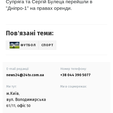
Супряга та Сергій Булеца перейшли в
"Дніпро-1" на правах оренди.
Повʼязані теми:
ФУТБОЛ
СПОРТ
E-mail редакції
Номер телефону:
news24@24tv.com.ua
+38 044 390 5077
Ми тут:
Ми в соцмережах:
м.Київ
,
вул. Володимирська
офіс
61/11,
50