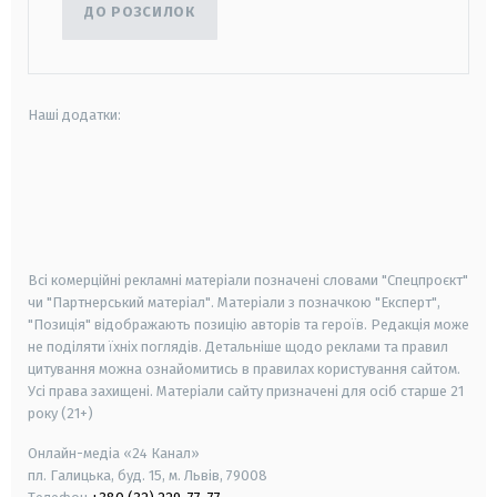
ДО РОЗСИЛОК
Наші додатки:
android
apple
smart tv
samsung smart tv
Всі комерційні рекламні матеріали позначені словами "Спецпроєкт"
чи "Партнерський матеріал". Матеріали з позначкою "Експерт",
"Позиція" відображають позицію авторів та героїв. Редакція може
не поділяти їхніх поглядів. Детальніше щодо реклами та правил
цитування можна ознайомитись в правилах користування сайтом.
Усі права захищені.
Матеріали сайту призначені для осіб старше
21
року (21+)
Онлайн-медіа «24 Канал»
пл. Галицька, буд. 15, м. Львів, 79008