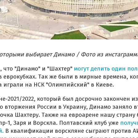
оторыми выбирает Динамо / Фото из инстаграмм
, что "Динамо" и "Шахтер"
могут делить один по
 еврокубках. Так же были в мирные времена, ко
а играли на НСК "Олимпийский" в Киеве.
не-2021/2022, который был досрочно закончен из
 вторжения России в Украину, Динамо заняло вт
очка Шахтеру. Также на евроарене нашу страну 
р-1, Заря и Ворскла. Полтавский клуб уже
получ
й.
В квалификации ворскляне сыграют против А