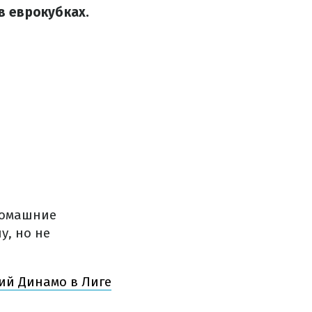
в еврокубках.
домашние
у, но не
ий Динамо в Лиге