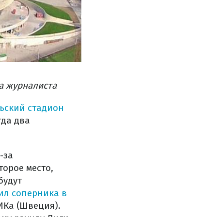
а журналиста
льский стадион
гда два
-за
орое место,
будут
ил соперника в
ИКа (Швеция).