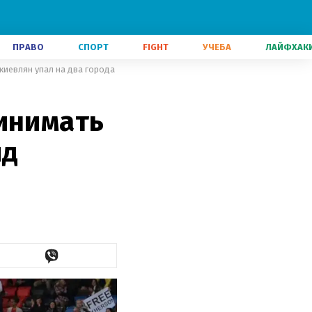
ПРАВО
СПОРТ
FIGHT
УЧЕБА
ЛАЙФХАК
киевлян упал на два города
ринимать
яд