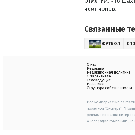
Отметим, что Шахт
чемпионов.
Связанные т
ФУТБОЛ
СП
О нас
Редакция
Редакционная политика
О телеканале
Телеведущие
Вакансии
Структура собственности
Все коммерческие рекламн
пометкой "Эксперт", "Поз
рекламе и правил цитиров
«Телерадиокомпания" Люкс