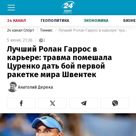
24 КАНАЛ
ГЕОПОЛИТИКА
ЭКОНОМИКА
БИЗНЕ
24 канал Спорт
Теннис
Лучший Ролан Гаррос в карьере: травма помешала Цуренко дать бой первой ракетке мира Швентек
5 июня,
21:36
2
Лучший Ролан Гаррос в
карьере: травма помешала
Цуренко дать бой первой
ракетке мира Швентек
Анатолий Дерека