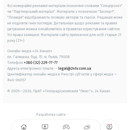
Всі комерційні рекламні матеріали позначені словами "Спецпроєкт"
чи "Партнерський матеріал". Матеріали з позначкою "Експерт",
"Позиція" відображають позицію авторів та героїв. Редакція може
не поділяти їхніх поглядів. Детальніше щодо реклами та правил
цитування можна ознайомитись в правилах користування сайтом.
Усі права захищені.
Матеріали сайту призначені для осіб старше
21
року (21+)
Онлайн-медіа «24 Канал»
пл. Галицька, буд. 15, м. Львів, 79008
Телефон
+380 (32) 229-77-77
Адреса електронної пошти —
legal@24tv.com.ua
Ідентифікатор онлайн-медіа в Реєстрі суб'єктів у сфері медіа —
R40-06057
© 2005—2026,
ПрАТ «Телерадіокомпанія "Люкс"», 24 Канал.
Разработка сайта
-