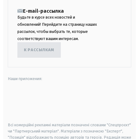
E-mail-рассылка
Будьте в курсе всех новостей и
обновлений! Перейдите на страницу наших
рассылок, чтобы выбрать те, которые
соответствуют вашим интересам.
К РАССЫЛКАМ
Наши приложения:
android
apple
smart tv
samsung smart tv
Всі комерційні рекламні матеріали позначені словами "Спецпроєкт"
чи "Партнерський матеріал". Матеріали з позначкою "Експерт",
"Позиція" відображають позицію авторів та героїв. Редакція може