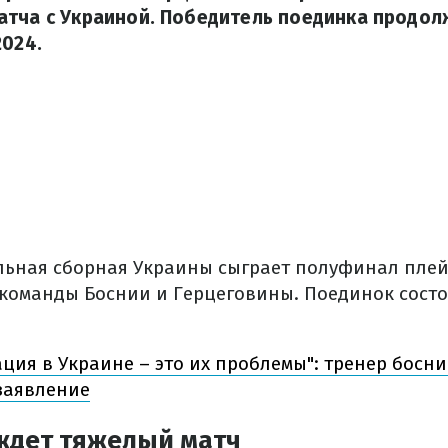
тча с Украиной. Победитель поединка продол
2024.
льная сборная Украины сыграет полуфинал пле
 команды Боснии и Герцеговины. Поединок состо
ация в Украине – это их проблемы": тренер босн
заявление
 ждет тяжелый матч