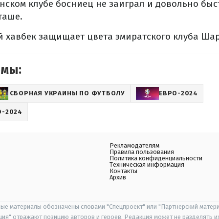
нском клубе босниец не заиграл и довольно быс
таше.
й хавбек защищает цвета эмиратского клуба Ша
емы:
СБОРНАЯ УКРАИНЫ ПО ФУТБОЛУ
ЕВРО-2024
О-2024
Рекламодателям
Правила пользования
Политика конфиденциальности
Техническая информация
Контакты
Архив
ые материалы обозначены словами "Спецпроект" или "Партнерский матери
иция" отражают позицию авторов и героев. Редакция может не разделять и