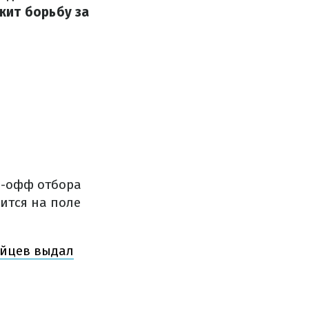
жит борьбу за
й-офф отбора
ится на поле
ийцев выдал