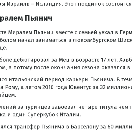
ы Израиль – Исландия. Этот поединок состоится 
иралем Пьянич
сте Миралем Пьянич вместе с семьей уехал в Герм
тболом начал заниматься в люксембургском Ши
це.
боле дебютировал за Мец в возрасте 17 лет. Хавб
м, а потому после окончания сезона оказался в
ался итальянский период карьеры Пьянича. В теч
а Рому, а летом 2016 года Ювентус за 32 миллио
ийцем.
лений за туринцев завоевал четыре титула чем
ка и один Суперкубок Италии.
тоялся трансфер Пьянича в Барселону за 60 милл