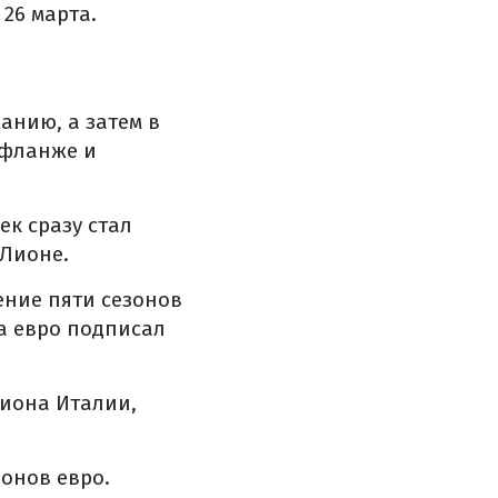
26 марта.
анию, а затем в
ффланже и
ек сразу стал
 Лионе.
ение пяти сезонов
на евро подписал
пиона Италии,
ионов евро.