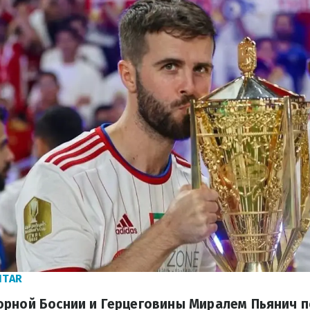
NTAR
орной Боснии и Герцеговины Миралем Пьянич 