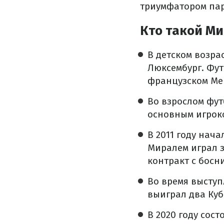
триумфатором пар
Кто такой М
В детском возра
Люксембург. Фу
французском Ме
Во взрослом фут
основным игроко
В 2011 году нач
Миралем играл з
контракт с босн
Во время выступ
выиграл два Куб
В 2020 году сос