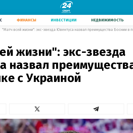
С
ФИНАНСЫ
ИНВЕСТИЦИИ
НЕДВИЖИМОСТЬ
"Матч всей жизни": экс-звезда Ювентуса назвал преимущества Боснии в 
ей жизни": экс-звезда
а назвал преимуществ
нке с Украиной