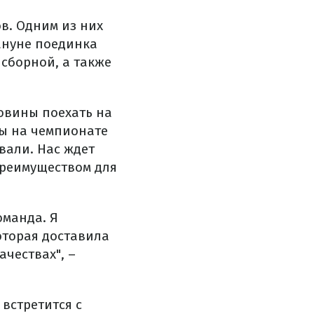
в. Одним из них
ануне поединка
сборной, а также
овины поехать на
ны на чемпионате
овали. Нас ждет
преимуществом для
оманда. Я
оторая доставила
ачествах", –
встретится с