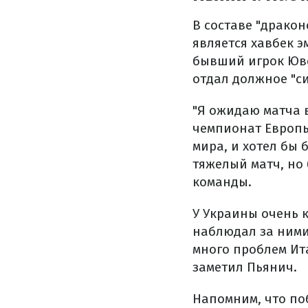
В составе "драко
является хавбек 
бывший игрок Юве
отдал должное "с
"Я ожидаю матча 
чемпионат Европы
мира, и хотел бы 
тяжелый матч, но
команды.
У Украины очень 
наблюдал за ними
много проблем Ита
заметил Пьянич.
Напомним, что по