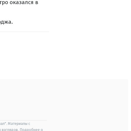
тро оказался в
рджа.
ал". Материалы с
х взглядов. Подробнее о