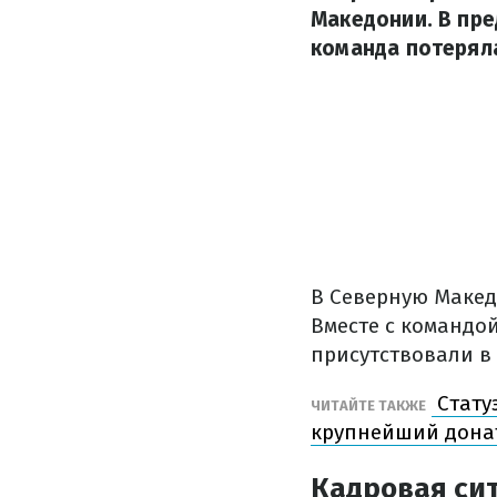
Македонии. В пр
команда потеряла
В Северную Макед
Вместе с командо
присутствовали в
Стату
ЧИТАЙТЕ ТАКЖЕ
крупнейший донат
Кадровая си