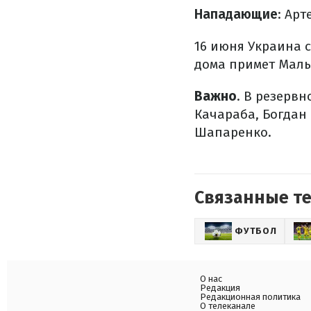
Нападающие
: Ар
16 июня Украина 
дома примет Маль
Важно
. В резерв
Качараба, Богдан
Шапаренко.
Связанные т
ФУТБОЛ
О нас
Редакция
Редакционная политика
О телеканале