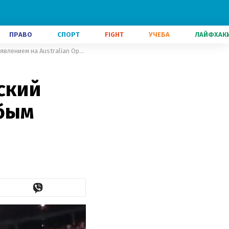
ПРАВО
СПОРТ
FIGHT
УЧЕБА
ЛАЙФХАК
Болельщики – идиоты, – российский теннисист вновь отметился грубым заявлением на Australian Open
ский
убым