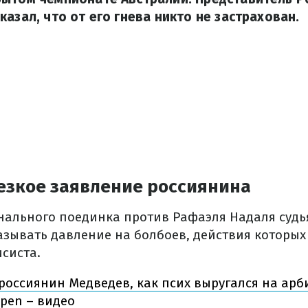
казал, что от его гнева никто не застрахован.
езкое заявление россиянина
инального поединка против Рафаэля Надаля суд
азывать давление на болбоев, действия которых
систа.
 россиянин Медведев, как псих выругался на арб
Open – видео