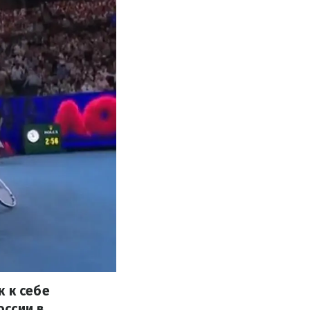
 к себе
оссии в