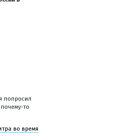
ья попросил
 почему-то
итра во время