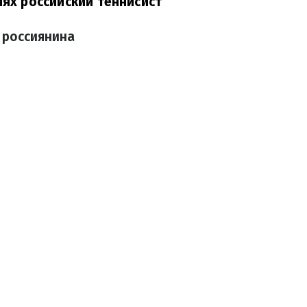
иях российский теннисист
 россиянина