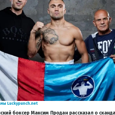
мы Luckypunch.net
ский боксер Максим Продан рассказал о сканд