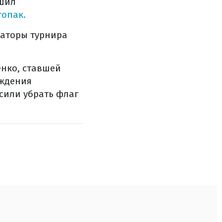
ешил
гопак.
заторы турнира
енко, ставшей
аждения
осили убрать флаг