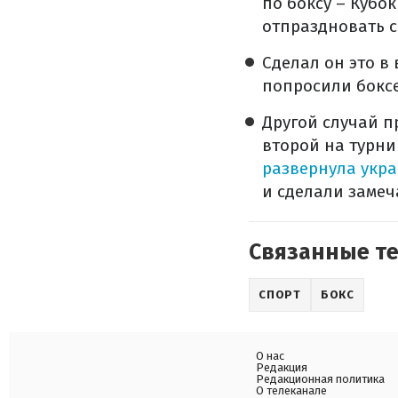
по боксу – Кубо
отпраздновать с
Сделал он это в
попросили бокс
Другой случай п
второй на турни
развернула укра
и сделали замеч
Связанные т
СПОРТ
БОКС
О нас
Редакция
Редакционная политика
О телеканале