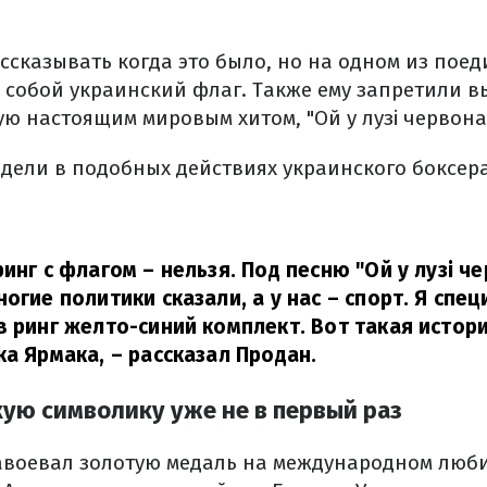
ссказывать когда это было, но на одном из поед
с собой украинский флаг. Также ему запретили в
ю настоящим мировым хитом, "Ой у лузі червона
дели в подобных действиях украинского боксера
инг с флагом – нельзя. Под песню "Ой у лузі ч
огие политики сказали, а у нас – спорт. Я спе
в ринг желто-синий комплект. Вот такая истор
ка Ярмака,
– рассказал Продан.
кую символику уже не в первый раз
авоевал золотую медаль на международном люби