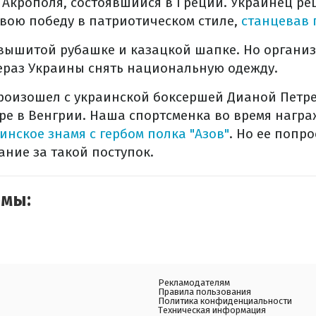
к Акрополя, состоявшийся в Греции. Украинец р
вою победу в патриотическом стиле,
станцевав 
 вышитой рубашке и казацкой шапке. Но органи
ераз Украины снять национальную одежду.
роизошел с украинской боксершей Дианой Петр
ре в Венгрии. Наша спортсменка во время нагр
инское знамя с гербом полка "Азов"
. Но ее попр
ание за такой поступок.
емы:
Рекламодателям
Правила пользования
Политика конфиденциальности
Техническая информация