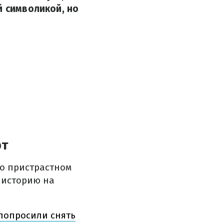
й символикой, но
рт
 о пристрастном
 историю на
попросили снять