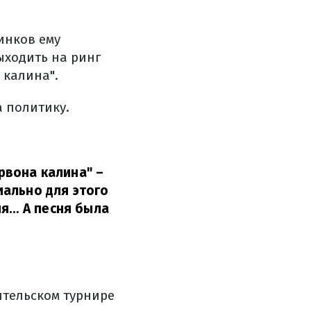
инков ему
ыходить на ринг
 калина".
 политику.
ервона калина" –
циально для этого
ия… А песня была
тельском турнире