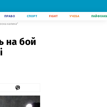
ПРАВО
СПОРТ
FIGHT
УЧЕБА
ЛАЙФХАК
вона калина"
ь на бой
і