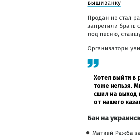
вышиванку
Продан не стал ра
запретили брать 
под песню, ставшу
Организаторы уви
Хотел выйти в р
тоже нельзя. Мн
сшил на выход 
от нашего каза
Бан на украинс
Матвей Ражба з