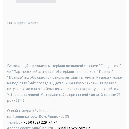
Наши приложения:
android
apple
smart tv
samsung smart tv
Всі комерційні рекламні матеріали позначені словами "Спецпроєкт"
чи "Партнерський матеріал". Матеріали з позначкою "Експерт",
"Позиція" відображають позицію авторів та героїв. Редакція може
не поділяти їхніх поглядів. Детальніше щодо реклами та правил
цитування можна ознайомитись в правилах користування сайтом.
Усі права захищені.
Матеріали сайту призначені для осіб старше
21
року (21+)
Онлайн-медіа «24 Канал»
пл. Галицька, буд. 15, м. Львів, 79008
Телефон
+380 (32) 229-77-77
Адреса електронної пошти —
legal@24tv.com.ua