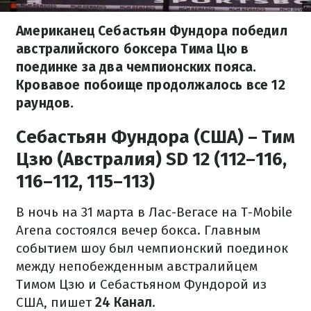
Американец Себастьян Фундора победил
австралийского боксера Тима Цю в
поединке за два чемпионских пояса.
Кровавое побоище продолжалось все 12
раундов.
Себастьян Фундора (США) – Тим
Цзю (Австралия) SD 12 (112–116,
116–112, 115–113)
В ночь на 31 марта в Лас-Вегасе на T-Mobile
Arena состоялся вечер бокса. Главным
событием шоу был чемпионский поединок
между непобежденным австралийцем
Тимом Цзю и Себастьяном Фундорой из
США, пишет
24 Канал
.