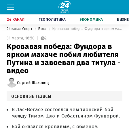
24 КАНАЛ
ГЕОПОЛИТИКА
ЭКОНОМИКА
БИЗНЕ
24 канал Спорт
Бокс
Кровавая победа: Фундора в ярком махаче побил любителя Путина и завоевал два титула - видео
31 марта,
16:50
2
Кровавая победа: Фундора в
ярком махаче побил любителя
Путина и завоевал два титула -
видео
Сергей Шаховец
ОСНОВНЫЕ ТЕЗИСЫ
В Лас-Вегасе состоялся чемпионский бой
между Тимом Цзю и Себастьяном Фундорой.
Бой оказался кровавым, с обменом