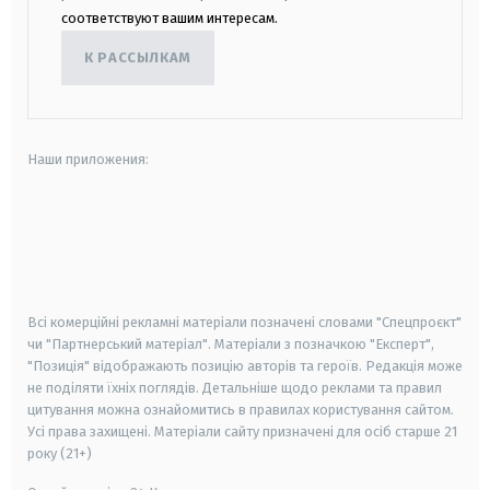
соответствуют вашим интересам.
К РАССЫЛКАМ
Наши приложения:
android
apple
smart tv
samsung smart tv
Всі комерційні рекламні матеріали позначені словами "Спецпроєкт"
чи "Партнерський матеріал". Матеріали з позначкою "Експерт",
"Позиція" відображають позицію авторів та героїв. Редакція може
не поділяти їхніх поглядів. Детальніше щодо реклами та правил
цитування можна ознайомитись в правилах користування сайтом.
Усі права захищені.
Матеріали сайту призначені для осіб старше
21
року (21+)