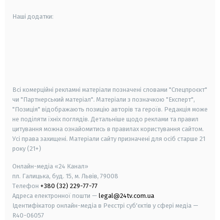
Наші додатки:
android
apple
smart tv
samsung smart tv
Всі комерційні рекламні матеріали позначені словами "Спецпроєкт"
чи "Партнерський матеріал". Матеріали з позначкою "Експерт",
"Позиція" відображають позицію авторів та героїв. Редакція може
не поділяти їхніх поглядів. Детальніше щодо реклами та правил
цитування можна ознайомитись в правилах користування сайтом.
Усі права захищені.
Матеріали сайту призначені для осіб старше
21
року (21+)
Онлайн-медіа «24 Канал»
пл. Галицька, буд. 15, м. Львів, 79008
Телефон
+380 (32) 229-77-77
Адреса електронної пошти —
legal@24tv.com.ua
Ідентифікатор онлайн-медіа в Реєстрі суб'єктів у сфері медіа —
R40-06057