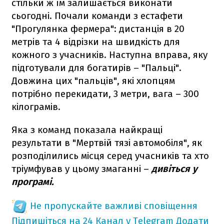
стільки ж їм залишається виконати
сьогодні. Почали команди з естафети
"Прогулянка фермера": дистанція в 20
метрів та 4 відрізки на швидкість для
кожного з учасників. Наступна вправа, яку
підготували для богатирів – "Пальці".
Довжина цих "пальців", які хлопцям
потрібно перекидати, 3 метри, вага – 300
кілограмів.
Яка з команд показала найкращі
результати в "Мертвій тязі автомобіля", як
розподілились місця серед учасників та хто
тріумфував у цьому змаганні –
дивіться у
програмі.
Не пропускайте важливі сповіщення
Підпишіться на 24 Канал у Telegram
Додати