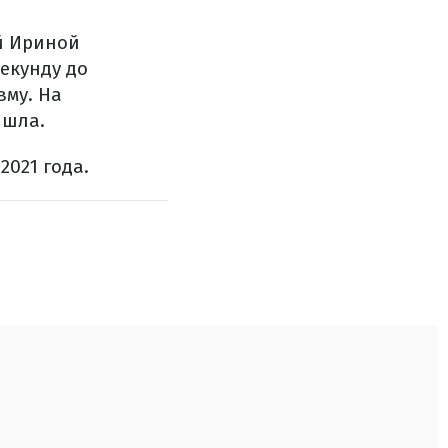
й Ириной
екунду до
вму. На
ышла.
021 года.