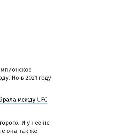
чемпионское
ду. Но в 2021 году
ыбрала между UFC
орого. И у нее не
е она так же