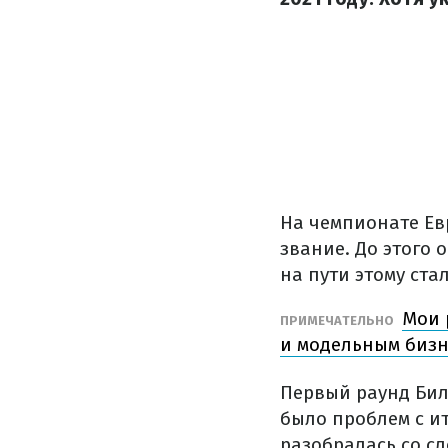
На чемпионате Ев
звание. До этого 
на пути этому ста
Мои 
ПРИМЕЧАТЕЛЬНО
и модельным биз
Первый раунд Било
было проблем с и
разобралась со с