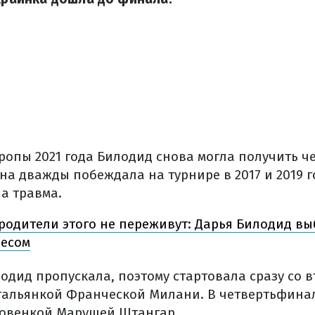
ропы 2021 года Билодид снова могла получить 
она дважды побеждала на турнире в 2017 и 2019 го
ла травма.
родители этого не переживут: Дарья Билодид в
несом
дид пропускала, поэтому стартовала сразу со вт
тальянкой Франческой Милани. В четвертьфинал
ловенкой Марушей Штангар.