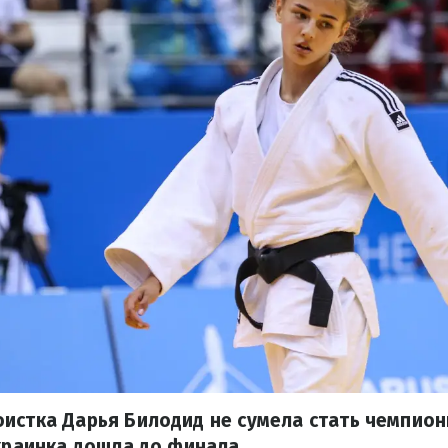
истка Дарья Билодид не сумела стать чемпион
украинка дошла до финала.