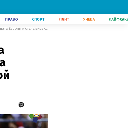
ПРАВО
СПОРТ
FIGHT
УЧЕБА
ЛАЙФХАК
Билодид из-за травмы не смогла выступить в финале Чемпионата Европы и стала вице-чемпионкой
а
а
ой