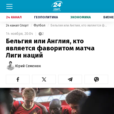
24 КАНАЛ
ГЕОПОЛИТИКА
ЭКОНОМИКА
БИЗНЕ
24 канал Спорт
Футбол
Бельгия или Англия, кто является фаворитом матча Лиги наций
14 ноября,
20:04
2
Бельгия или Англия, кто
является фаворитом матча
Лиги наций
Юрий Семенюк