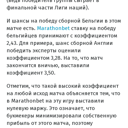
(ведь победитель группы сыграет в
финальной части Лиги наций).
И шансы на победу сборной Бельгии в этом
матче есть.
Marathonbet
ставку на победу
бельгийцев принимают с коэффициентом
2,43. Для примера, шанс сборной Англии
победить эксперты оценили
коэффициентом 3,28. На то, что матч
закончится вничью, выставили
коэффициент 3,50.
Отметим, что такой высокий коэффициент
на любой исход матча объясняется тем, что
в Marathonbet на эту игру выставили
нулевую маржу. Это означает, что
букмекеры минимизировали собственную
прибыль от этого матча, поэтому