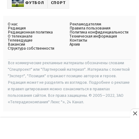
ФУТБОЛ
СПОРТ
О нас
Рекламодателям
Редакция
Правила пользования
Редакционная политика
Политика конфиденциальности
О телеканале
Техническая информация
Телеведущие
Контакты
Вакансии
Архив
Структура собственности
Все коммерческие рекламные материалы обозначены словами
"Спецпроект" или "Партнерский материал". Материалы с пометкой
"Эксперт", "Позиция" отражают позицию авторов и героев.
Редакция может не разделять их взглядов. Подробнее о рекламе
и правил цитирования можно ознакомиться в правилах
пользования сайтом. Все права защищены. © 2005—2022, ЗАО
«Телерадиокомпания" Люкс "», 24 Канал.