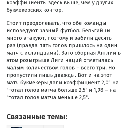
коэффициенты здесь выше, чем у других
букмекерских контор.
Стоит преодолевать, что обе команды
исповедуют разный футбол. Бельгийцы
много атакуют, поэтому и забили десять
раз (правда пять голов пришлось на один
матч с исландцами). Зато сборная Англии в
этом розыгрыше Лиги наций отметилась
малым количеством голов – всего три. Но
пропустили лишь дважды. Вот и на этот
матч букмекеры дали коэффициент 2,01 на
"тотал голов матча больше 2,5" и 1,98 – на
"тотал голов матча меньше 2,5".
Связанные темы: