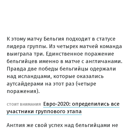
К этому матчу Бельгия подходит в статусе
лидера группы. Из четырех матчей команда
выиграла три. Единственное поражение
бельгийцев именно в матче с англичанами.
Правда две победы бельгийцы одержали
над исландцами, которые оказались
аутсайдерами на этот раз (четыре
поражения).
Евро-2020: определились все
СТОИТ ВНИМАНИЯ
участники группового этапа
Англия же свой успех над бельгийцами не